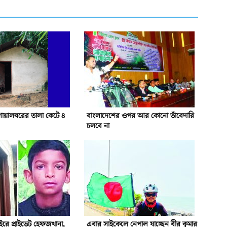
োয়ালঘরের তালা কেটে ৪
বাংলাদেশের ওপর আর কোনো তাঁবেদারি
চলবে না
রে প্রাইভেট হেফজখানা,
এবার সাইকেলে নেপাল যাচ্ছেন বীর কুমার