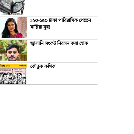
১২০-১৫০ টাকা পারিশ্রমিক পেতেন
মারিয়া নূর!
জ্বালানি সংকট নিরসন করা হোক
কৌতুক কণিকা