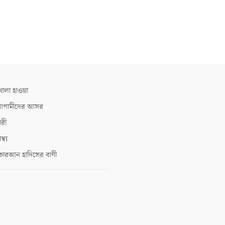
োলা হাওয়া
গামীদের আসর
ারী
াস্থ্য
োরআন হাদিসের বাণী