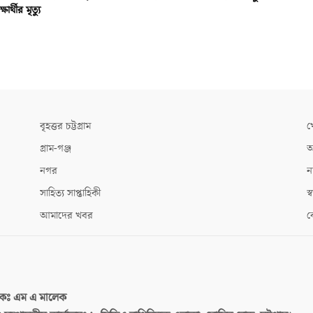
্ষার্থীর মৃত্যু
বৃহত্তর চট্টগ্রাম
খ
গ্রাম-গঞ্জ
আ
নগর
ন
সাহিত্য সাপ্তাহিকী
স্ব
আমাদের খবর
ক
দকঃ
এম এ মালেক