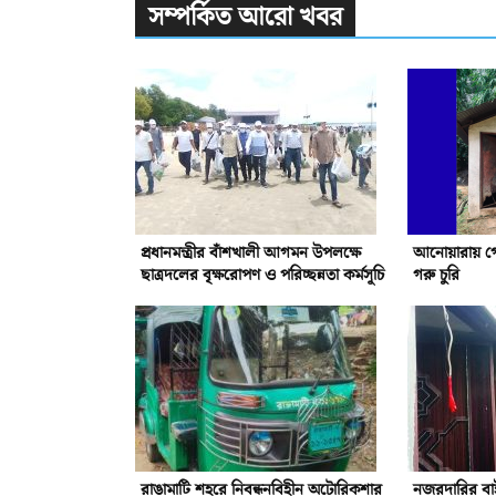
সম্পর্কিত আরো খবর
প্রধানমন্ত্রীর বাঁশখালী আগমন উপলক্ষে
আনোয়ারায় গ
ছাত্রদলের বৃক্ষরোপণ ও পরিচ্ছন্নতা কর্মসূচি
গরু চুরি
রাঙামাটি শহরে নিবন্ধনবিহীন অটোরিকশার
নজরদারির বাই