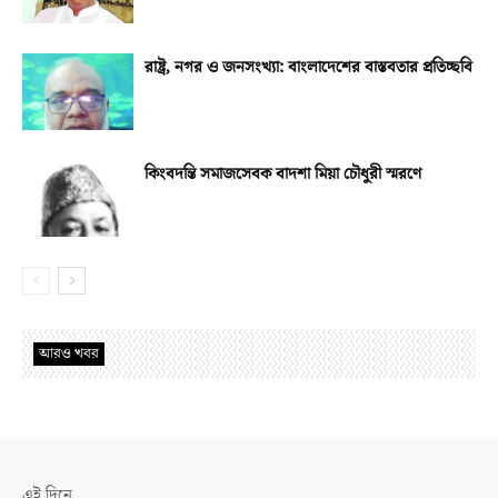
রাষ্ট্র, নগর ও জনসংখ্যা: বাংলাদেশের বাস্তবতার প্রতিচ্ছবি
কিংবদন্তি সমাজসেবক বাদশা মিয়া চৌধুরী স্মরণে
আরও খবর
এই দিনে