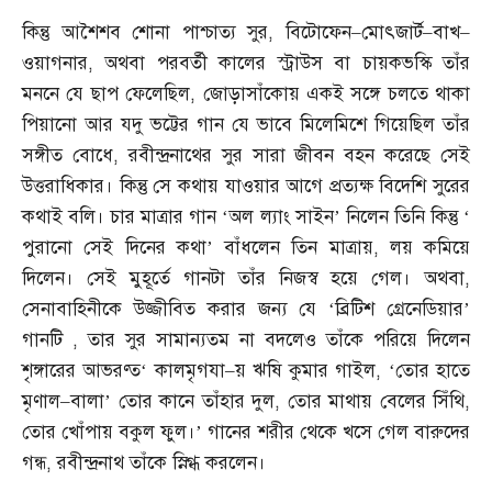
কিন্তু আশৈশব শোনা পাশ্চাত্য সুর
,
বিটোফেন
–
মোৎজার্ট
–
বাখ
–
ওয়াগনার
,
অথবা পরবর্তী কালের স্ট্রাউস বা চায়কভস্কি তাঁর
মননে যে ছাপ ফেলেছিল
,
জোড়াসাঁকোয় একই সঙ্গে চলতে থাকা
পিয়ানো আর যদু ভট্টের গান যে ভাবে মিলেমিশে গিয়েছিল তাঁর
সঙ্গীত বোধে
,
রবীন্দ্রনাথের সুর সারা জীবন বহন করেছে সেই
উত্তরাধিকার। কিন্তু সে কথায় যাওয়ার আগে প্রত্যক্ষ বিদেশি সুরের
কথাই বলি। চার মাত্রার গান ‘অল ল্যাং সাইন’ নিলেন তিনি কিন্তু ‘
পুরানো সেই দিনের কথা’ বাঁধলেন তিন মাত্রায়
,
লয় কমিয়ে
দিলেন। সেই মুহূর্তে গানটা তাঁর নিজস্ব হয়ে গেল। অথবা
,
সেনাবাহিনীকে উজ্জীবিত করার জন্য যে ‘ব্রিটিশ গ্রেনেডিয়ার’
গানটি
,
তার সুর সামান্যতম না বদলেও তাঁকে পরিয়ে দিলেন
শৃঙ্গারের আভরণ্ত‘ কালমৃগযা
–
য় ঋষি কুমার গাইল
, ‘
তোর হাতে
মৃণাল
–
বালা’ তোর কানে তাঁহার দুল
,
তোর মাথায় বেলের সিঁথি
,
তোর খোঁপায় বকুল ফুল।’ গানের শরীর থেকে খসে গেল বারুদের
গন্ধ
,
রবীন্দ্রনাথ তাঁকে স্নিগ্ধ করলেন।