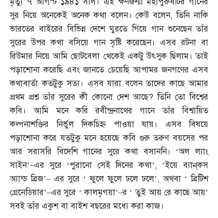
মৃত্যু ৭ আগস্ট ১৯৪১ সাল। এই ক্ষণজন্মা মহাপুরুষটির গানের
সুর নিয়ে অনেকেই অনেক কথা বলেন। কেউ বলেন
,
তিনি নাকি
ভারতের বাইরের বিভিন্ন দেশে ঘুরতে গিয়ে গান শুনেছেন তাঁর
সুরের উপর কথা বসিয়ে গান সৃষ্টি করেছেন। এসব রটনা বা
রিউমার নিয়ে আমি ছোটবেলা থেকেই একটু উৎসুক ছিলাম। তাই
পড়াশোনা করেছি এবং জানতে চেয়েছি আপামর জনগণের এসব
কথাবার্তা কতটুকু সত্য। এসব যারা বলেন তাদের কাছে আমার
প্রথম প্রশ্ন তাঁর সুরের কী কোনো দেশ আছে
?
তিনি তো বিশ্বের
কবি। আমি মনে করি রবীন্দ্রনাথের গানে তাঁর বিশ্বায়িত
কল্পনাশক্তির নির্ভুল দিকচিহ্ন পাওয়া যায়। এসব বিষয়ে
পড়াশোনা করে যতটুকু মনে হয়েছে কবি গুরু তরুণ বয়সের পর
আর সরাসরি বিদেশি গানের সুরে কথা বসাননি। ‘অল ল্যাং
সাইন’
–
এর সুরে ‘পুরানো সেই দিনের কথা’
, ‘
ইয়ে ব্যান্‌কস
অ্যান্ড ব্রিজ’
–
এর সুরে ‘ ফুলে ফুলে ঢলে ঢলে’
,
অথবা ‘ ব্রিটিশ
গ্রেনেডিয়ার’
–
এর সুরে ‘ কালমৃগয়া’
–
র ‘ তুই আয় রে কাছে আয়’
সবই তাঁর একুশ বা বাইশ বছরের মধ্যে করা কাজ।