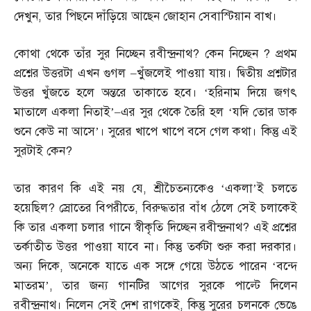
দেখুন
,
তার পিছনে দাঁড়িয়ে আছেন জোহান সেবাস্টিয়ান বাখ।
কোথা থেকে তাঁর সুর নিচ্ছেন রবীন্দ্রনাথ
?
কেন নিচ্ছেন
?
প্রথম
প্রশ্নের উত্তরটা এখন গুগল
–
খুঁজলেই পাওয়া যায়। দ্বিতীয় প্রশ্নটার
উত্তর খুঁজতে হলে অন্তরে তাকাতে হবে। ‘হরিনাম দিয়ে জগৎ
মাতালে একলা নিতাই’
–
এর সুর থেকে তৈরি হল ‘যদি তোর ডাক
শুনে কেউ না আসে’। সুরের খাপে খাপে বসে গেল কথা। কিন্তু এই
সুরটাই কেন
?
তার কারণ কি এই নয় যে
,
শ্রীচৈতন্যকেও ‘একলা’ই চলতে
হয়েছিল
?
স্রোতের বিপরীতে
,
বিরুদ্ধতার বাঁধ ঠেলে সেই চলাকেই
কি তার একলা চলার গানে স্বীকৃতি দিচ্ছেন রবীন্দ্রনাথ
?
এই প্রশ্নের
তর্কাতীত উত্তর পাওয়া যাবে না। কিন্তু তর্কটা শুরু করা দরকার।
অন্য দিকে
,
অনেকে যাতে এক সঙ্গে গেয়ে উঠতে পারেন ‘বন্দে
মাতরম’
,
তার জন্য গানটির আগের সুরকে পাল্টে দিলেন
রবীন্দ্রনাথ। নিলেন সেই দেশ রাগকেই
,
কিন্তু সুরের চলনকে ভেঙে