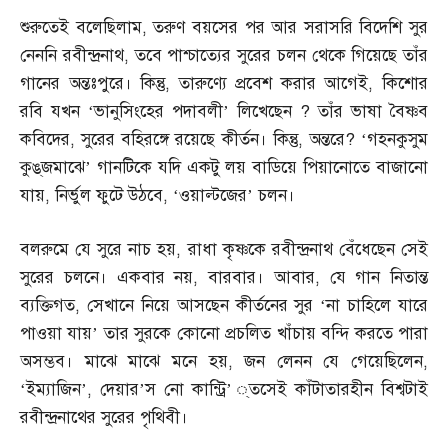
শুরুতেই বলেছিলাম
,
তরুণ বয়সের পর আর সরাসরি বিদেশি সুর
নেননি রবীন্দ্রনাথ
,
তবে পাশ্চাত্যের সুরের চলন থেকে গিয়েছে তাঁর
গানের অন্তঃপুরে। কিন্তু
,
তারুণ্যে প্রবেশ করার আগেই
,
কিশোর
রবি যখন ‘ভানুসিংহের পদাবলী’ লিখেছেন
?
তাঁর ভাষা বৈষ্ণব
কবিদের
,
সুরের বহিরঙ্গে রয়েছে কীর্তন। কিন্তু
,
অন্তরে
? ‘
গহনকুসুম
কুঙ্‌জমাঝে’ গানটিকে যদি একটু লয় বাডিয়ে পিয়ানোতে বাজানো
যায়
,
নির্ভুল ফুটে উঠবে
, ‘
ওয়াল্টজের’ চলন।
বলরুমে যে সুরে নাচ হয়
,
রাধা কৃষ্ণকে রবীন্দ্রনাথ বেঁধেছেন সেই
সুরের চলনে। একবার নয়
,
বারবার। আবার
,
যে গান নিতান্ত
ব্যক্তিগত
,
সেখানে নিয়ে আসছেন কীর্তনের সুর ‘না চাহিলে যারে
পাওয়া যায়’ তার সুরকে কোনো প্রচলিত খাঁচায় বন্দি করতে পারা
অসম্ভব। মাঝে মাঝে মনে হয়
,
জন লেনন যে গেয়েছিলেন
,
‘
ইম্যাজিন’
,
দেয়ার’স নো কান্ট্রি’ ্তসেই কাঁটাতারহীন বিশ্বটাই
রবীন্দ্রনাথের সুরের পৃথিবী।