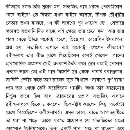
কীভাবে চলত তাঁর সুরের মন
,
সত্যজিৎ রায় ধরতে পেরেছিলেন।
‘ঘরে বাইরে’
–
তে বিমলা যখন বাইরে আসছে
,
দীপক চৌধুরীর
সেতার তখন বাজছে
, ‘
এ কী লাবণ্যে পূর্ণ প্রাণেশ হে’। সেতারে
স্বভাবত যতখানি মিড থাকে
,
এই ক্ষেত্রে তার চেয়ে কম। আর তার
পরই বেজে উঠছে অর্কেস্ট্রা চেলে
,
ভিয়োলা
,
ভায়েলিন উদযাপন।
প্রশ্ন হল
,
সত্যজিৎ এখানে এই অর্কেস্ট্রা পেলেন কীভাবে
?
রবীন্দ্রনাথ তাঁর বীজ রেখে গিয়েছিলেন বলেই পেলেন। গানের
হারমোনিক প্রগ্রেশন সেই অবকাশ তৈরি করে দেয় বলেই পেলেন।
প্রত্যক্ষ ভাবে তো এই গান বিদেশি সুর থেকে পাননি রবীন্দ্রনাথ।
সাবিত্রী দেবীর কণ্ঠে ত্যাগরাজের সুরে বিখ্যাত ‘লাবণ্যে পূর্ণ রানা’
শুনে তার থেকে তৈরি করেছিলেন গানটি। অথচ তাঁর কাঠামোয়
নির্ভুল ভাবে ছিল বাখ
,
ব্রাহমসের প্রভাব সত্যজিৎ এখানে
রবীন্দ্রনাথকে ডিকোড করলেন
,
ডিকনষ্ট্রাক্ট করলেন কিন্তু
,
অর্কেস্ট্রা
রেখে গিয়েছিলেন রবীন্দ্রনাথই। এমন ভাবে
,
যাতে আপাতদৃষ্টিতে
তা ধরা না পড়ে। তাকে ধরতে প্রয়োজন হয় সত্যজিতের মতো
কোনোও জিনিয়াসকে। অন্য একটি গান ‘সহে না যাতনা’ শুনে