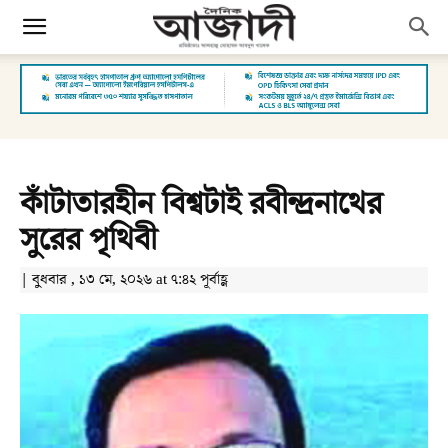
কাঁটাতারহীন বিশ্বটাই রবীন্দ্রনাথের
সুরের পৃথিবী
| বুধবার , ১৩ মে, ২০২৬ at ৭:৪২ পূর্বাহ্ণ