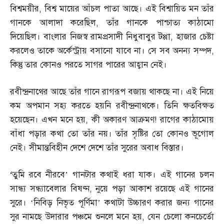
বিশ্বময়ীর
,
বিশ্ব মায়ের আঁচল পাতা আছে। এই বিশ্বায়িত মন তাঁর
গানকে আলাদা করেছিল
,
তাঁর গানকে পাশ্চাত্য কাঠামো
দিয়েছিল। বাংলার নিজস্ব রামপ্রসাদী নিধুবাবুর টপ্পা
,
হাজার চেষ্টা
করলেও তাকে অর্কেস্ট্রায় বসানো যাবে না। সে সব অনন্য সম্পদ
,
কিন্তু তার কোনও পরতে সাগর পারের আহ্বান নেই।
রবীন্দ্রনাথের আছে তাঁর গানে রাগরূপ বজায় থাকছে না। এই নিয়ে
কম অপমান সহ্য করতে হয়নি রবীন্দ্রনাথকে। তিনি ক্ষতবিক্ষত
হয়েছেন। এখন মনে হয়
,
কী অকারণ আক্রমণ
!
রাগের কাঠামোয়
বাঁধা পড়ার কথা তো তাঁর নয়। তাঁর সৃষ্টির তো কোনও ভূগোল
নেই। সীমান্তবিহীন দেশে দেশে তাঁর সুরের অবাধ বিস্তার।
‘
তুমি রবে নীরবে’ গানটার কথাই ধরা যাক। এই গানের চলন
সান্ধ্য সন্ধ্যাবেলার বিষণ্ন
,
নুয়ে পড়া আকাশ রয়েছে এই গানের
সুরে। ‘নিবিড় নিভৃত পূর্ণিমা’ কথাটা উচ্চারণ করার জন্য গানের
সুর নামছে উদারার পঞ্চমে শুনলে মনে হয়
,
যেন চেলো কনচের্তো