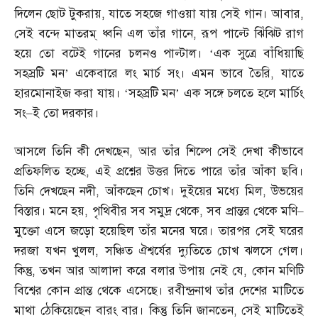
দিলেন ছোট টুকরায়
,
যাতে সহজে গাওয়া যায় সেই গান। আবার
,
সেই বন্দে মাতরম্‌ ধ্বনি এল তাঁর গানে
,
রূপ পাল্টে ঝিঁঝিট রাগ
হয়ে তো বটেই গানের চলনও পাল্টাল। ‘এক সুত্রে বাঁধিয়াছি
সহস্রটি মন’ একেবারে লং মার্চ সং। এমন ভাবে তৈরি
,
যাতে
হারমোনাইজ করা যায়। ‘সহস্রটি মন’ এক সঙ্গে চলতে হলে মার্চিং
সং
–
ই তো দরকার।
আসলে তিনি কী দেখছেন
,
আর তাঁর শিল্পে সেই দেখা কীভাবে
প্রতিফলিত হচ্ছে
,
এই প্রশ্নের উত্তর দিতে পারে তাঁর আঁকা ছবি।
তিনি দেখছেন নদী
,
আঁকছেন চোখ। দুইয়ের মধ্যে মিল
,
উভয়ের
বিস্তার। মনে হয়
,
পৃথিবীর সব সমুদ্র থেকে
,
সব প্রান্তর থেকে মণি
–
মুক্তো এসে জড়ো হয়েছিল তাঁর মনের ঘরে। তারপর সেই ঘরের
দরজা যখন খুলল
,
সঞ্চিত ঐশ্বর্যের দ্যুতিতে চোখ ঝলসে গেল।
কিন্তু
,
তখন আর আলাদা করে বলার উপায় নেই যে
,
কোন মণিটি
বিশ্বের কোন প্রান্ত থেকে এসেছে। রবীন্দ্রনাথ তাঁর দেশের মাটিতে
মাথা ঠেকিয়েছেন বারং বার। কিন্তু তিনি জানতেন
,
সেই মাটিতেই