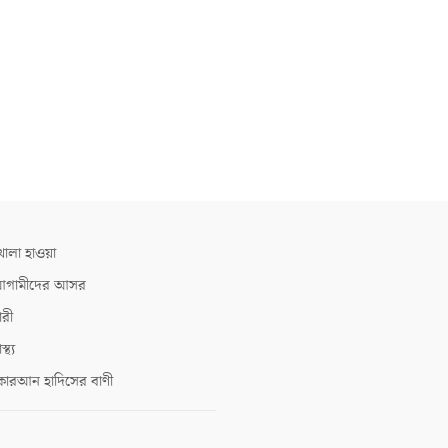
োলা হাওয়া
গামীদের আসর
ারী
াস্থ্য
োরআন হাদিসের বাণী