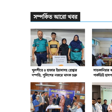
সম্পর্কিত আরো খবর
খুলশীতে ৪ হাজার ইয়াবাসহ গ্রেপ্তার
সাতকানিয়ার বন
দম্পতি, পুলিশের নজরে মাদক চক্র
পার্কভিউ হাস