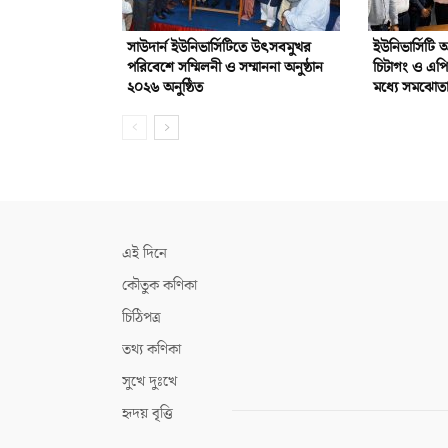
সাউদার্ন ইউনিভার্সিটিতে উৎসবমুখর
ইউনিভার্সিটি
পরিবেশে সম্মিলনী ও সম্মাননা অনুষ্ঠান
চিটাগং ও এপ
২০২৬ অনুষ্ঠিত
মধ্যে সমঝোতা 
এই দিনে
কৌতুক কণিকা
চিঠিপত্র
তথ্য কণিকা
সুখে দুঃখে
হৃদয় বৃত্তি