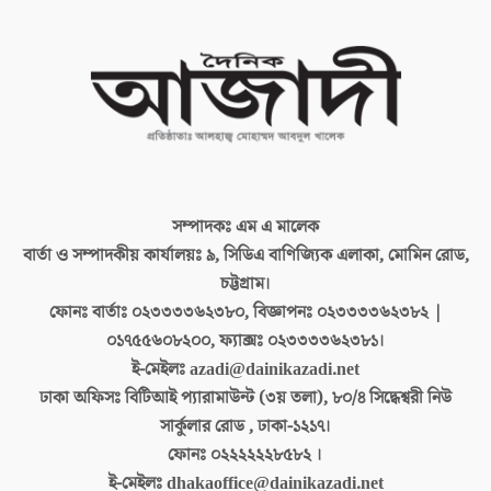
সম্পাদকঃ
এম এ মালেক
বার্তা ও সম্পাদকীয় কার্যালয়ঃ
৯, সিডিএ বাণিজ্যিক এলাকা, মোমিন রোড,
চট্টগ্রাম।
ফোনঃ বার্তাঃ
০২৩৩৩৩৬২৩৮০, বিজ্ঞাপনঃ ০২৩৩৩৩৬২৩৮২ |
০১৭৫৫৬০৮২০০, ফ্যাক্সঃ ০২৩৩৩৩৬২৩৮১।
ই-মেইলঃ
azadi@dainikazadi.net
ঢাকা অফিসঃ
বিটিআই প্যারামাউন্ট (৩য় তলা), ৮০/৪ সিদ্ধেশ্বরী নিউ
সার্কুলার রোড , ঢাকা-১২১৭।
ফোনঃ
০২২২২২২৮৫৮২ ।
ই-মেইলঃ
dhakaoffice@dainikazadi.net