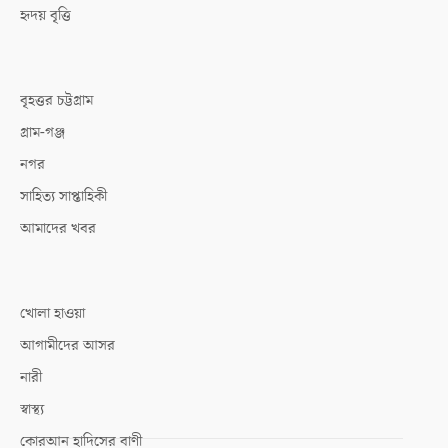
হৃদয় বৃত্তি
বৃহত্তর চট্টগ্রাম
গ্রাম-গঞ্জ
নগর
সাহিত্য সাপ্তাহিকী
আমাদের খবর
খোলা হাওয়া
আগামীদের আসর
নারী
স্বাস্থ্য
কোরআন হাদিসের বাণী