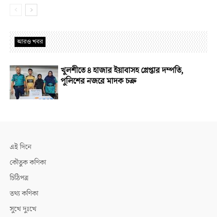
আরও খবর
খুলশীতে ৪ হাজার ইয়াবাসহ গ্রেপ্তার দম্পতি,
পুলিশের নজরে মাদক চক্র
এই দিনে
কৌতুক কণিকা
চিঠিপত্র
তথ্য কণিকা
সুখে দুঃখে