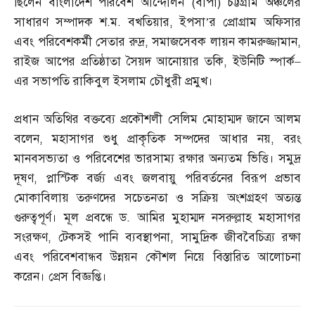
ছিলেন বাংলাদেশ পরিবেশ আন্দোলন
(
বাপা
)
চট্টগ্রাম অঞ্চলের
সাধারণ সম্পাদক শ
.
ম
.
বখতিয়ার
,
ইপসা’র প্রোগ্রাম অফিসার
এবং পরিবেশকর্মী সেতার রুদ্র
,
সমাজসেবক লায়ন কামরুজ্জামান
,
রাইজ আপের প্রতিষ্ঠাতা সৈয়দ আনোয়ার তকি
,
ইউনিটি স্পার্ক
–
এর সভাপতি রাকিবুল ইসলাম চৌধুরী প্রমুখ।
প্রধান অতিথির বক্তব্যে প্রকৌশলী সেলিম মোহাম্মদ জানে আলম
বলেন
,
মহাসাগর শুধু প্রাকৃতিক সম্পদের আধার নয়
,
বরং
মানবসভ্যতা ও পরিবেশের ভারসাম্য রক্ষার অন্যতম ভিত্তি। সমুদ্র
দূষণ
,
প্লাস্টিক বর্জ্য এবং জলবায়ু পরিবর্তনের বিরূপ প্রভাব
মোকাবিলায় তরুণদের সচেতনতা ও সক্রিয় অংশগ্রহণ অত্যন্ত
গুরুত্বপূর্ণ। মূল প্রবন্ধে ড
.
আমির মুহাম্মদ নসরুল্লাহ মহাসাগর
সংরক্ষণ
,
টেকসই পানি ব্যবস্থাপনা
,
সামুদ্রিক জীববৈচিত্র্য রক্ষা
এবং পরিবেশবান্ধব উন্নয়ন কৌশল নিয়ে বিস্তারিত আলোচনা
করেন। প্রেস বিজ্ঞপ্তি।