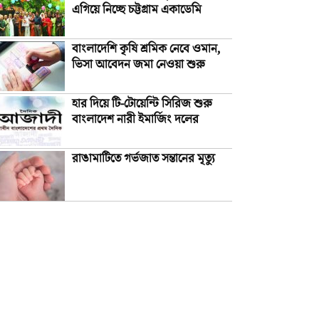
এগিয়ে নিচ্ছে চট্টগ্রাম একাডেমি
বাংলাদেশি কৃষি শ্রমিক নেবে ওমান,
ভিসা আবেদন জমা নেওয়া শুরু
হার দিয়ে টি-টোয়েন্টি সিরিজ শুরু
বাংলাদেশ নারী ইমার্জিং দলের
রাঙামাটিতে গর্ভজাত সন্তানের মৃত্যু