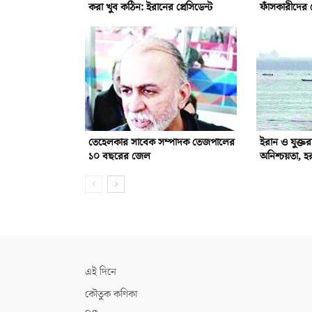
করা খুব কঠিন: ইরানের প্রেসিডেন্ট
ফাঁসকারীদের 
তেহেলকার সাবেক সম্পাদক তেজপালের
ইরান ও যুক্তর
১০ বছরের জেল
অনিশ্চয়তা, হ
এই দিনে
কৌতুক কণিকা