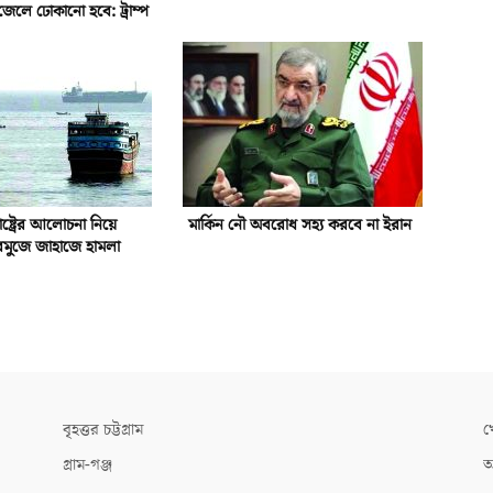
জেলে ঢোকানো হবে: ট্রাম্প
াষ্ট্রের আলোচনা নিয়ে
মার্কিন নৌ অবরোধ সহ্য করবে না ইরান
রমুজে জাহাজে হামলা
বৃহত্তর চট্টগ্রাম
খ
গ্রাম-গঞ্জ
আ