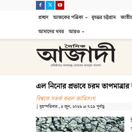
প্রচ্ছদ
আজকের পত্রিকা
বৃহত্তর চট্টগ্রাম
জাতীয়
আমাদের খবর
আরও
দৈনিক
আজাদী
এল নিনোর প্রভাবে চরম তাপমাত্রার ঝ
বিশ্বকে সতর্ক করল জাতিসংঘ
| বৃহস্পতিবার , ৪ জুন, ২০২৬ at ৭:১৯ পূর্বাহ্ণ