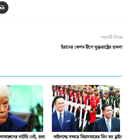
পরবর্তী নিবন্ধ
ইরানের কেশম দ্বীপে যুক্তরাষ্ট্রের হামলা
 গোলাবারুদের ঘাটতি নেই, তথ্য
থাইল্যান্ড সফরে মিয়ানমারের মিন অং হ্লাইং