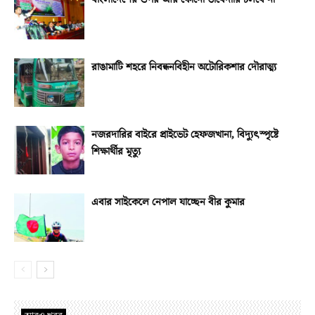
রাঙামাটি শহরে নিবন্ধনবিহীন অটোরিকশার দৌরাত্ম্য
নজরদারির বাইরে প্রাইভেট হেফজখানা, বিদ্যুৎস্পৃষ্টে
শিক্ষার্থীর মৃত্যু
এবার সাইকেলে নেপাল যাচ্ছেন বীর কুমার