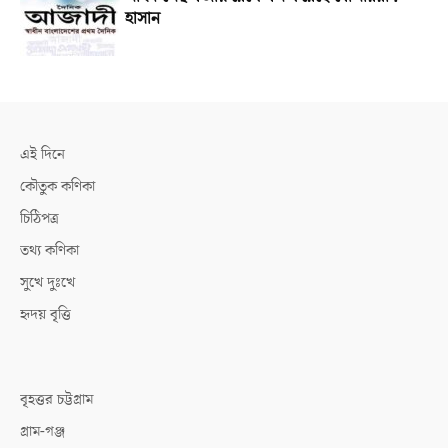
হাসান
এই দিনে
কৌতুক কণিকা
চিঠিপত্র
তথ্য কণিকা
সুখে দুঃখে
হৃদয় বৃত্তি
বৃহত্তর চট্টগ্রাম
গ্রাম-গঞ্জ