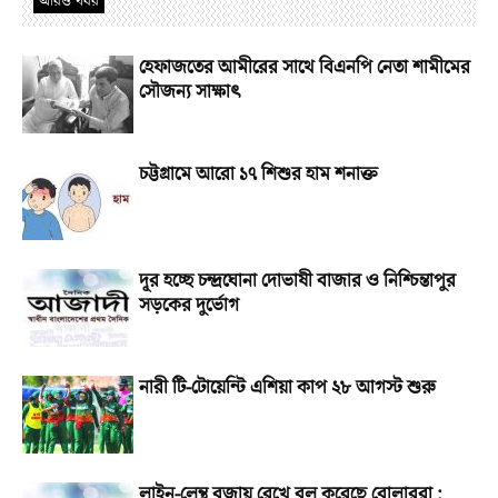
আরও খবর
হেফাজতের আমীরের সাথে বিএনপি নেতা শামীমের
সৌজন্য সাক্ষাৎ
চট্টগ্রামে আরো ১৭ শিশুর হাম শনাক্ত
দূর হচ্ছে চন্দ্রঘোনা দোভাষী বাজার ও নিশ্চিন্তাপুর
সড়কের দুর্ভোগ
নারী টি-টোয়েন্টি এশিয়া কাপ ২৮ আগস্ট শুরু
লাইন-লেন্থ বজায় রেখে বল করেছে বোলাররা :