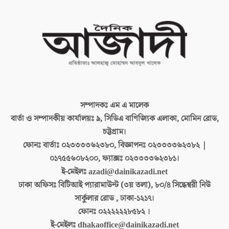
সম্পাদকঃ
এম এ মালেক
বার্তা ও সম্পাদকীয় কার্যালয়ঃ
৯, সিডিএ বাণিজ্যিক এলাকা, মোমিন রোড,
চট্টগ্রাম।
ফোনঃ বার্তাঃ
০২৩৩৩৩৬২৩৮০, বিজ্ঞাপনঃ ০২৩৩৩৩৬২৩৮২ |
০১৭৫৫৬০৮২০০, ফ্যাক্সঃ ০২৩৩৩৩৬২৩৮১।
ই-মেইলঃ
azadi@dainikazadi.net
ঢাকা অফিসঃ
বিটিআই প্যারামাউন্ট (৩য় তলা), ৮০/৪ সিদ্ধেশ্বরী নিউ
সার্কুলার রোড , ঢাকা-১২১৭।
ফোনঃ
০২২২২২২৮৫৮২ ।
ই-মেইলঃ
dhakaoffice@dainikazadi.net