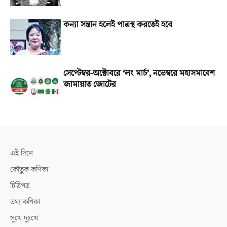
কন্যা সন্তান হলেই পাত্রস্থ করতেই হবে
সেপ্টেম্বর-অক্টোবরে ‘লং মার্চ’, নভেম্বরে মহাসমাবেশ
জামায়াত জোটের
এই দিনে
কৌতুক কণিকা
চিঠিপত্র
তথ্য কণিকা
সুখে দুঃখে