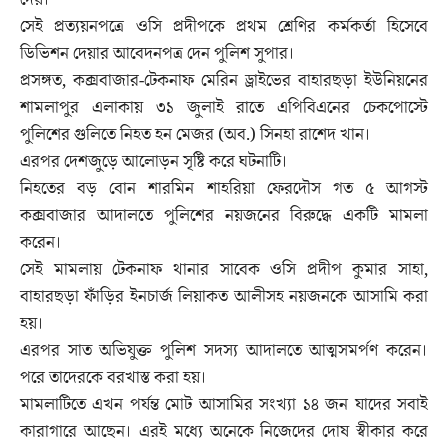
দেয়।
সেই প্রত্যয়নপত্রে ওসি প্রদীপকে প্রথম শ্রেণির কর্মকর্তা হিসেবে
ডিভিশন দেয়ার আবেদনপত্র দেন পুলিশ সুপার।
প্রসঙ্গত, কক্সবাজার-টেকনাফ মেরিন ড্রাইভের বাহারছড়া ইউনিয়নের
শামলাপুর এলাকায় ৩১ জুলাই রাতে এপিবিএনের চেকপোস্টে
পুলিশের গুলিতে নিহত হন মেজর (অব.) সিনহা রাশেদ খান।
এরপর দেশজুড়ে আলোড়ন সৃষ্টি করে ঘটনাটি।
নিহতের বড় বোন শারমিন শাহরিয়া ফেরদৌস গত ৫ আগস্ট
কক্সবাজার আদালতে পুলিশের নয়জনের বিরুদ্ধে একটি মামলা
করেন।
সেই মামলায় টেকনাফ থানার সাবেক ওসি প্রদীপ কুমার সাহা,
বাহারছড়া ফাঁড়ির ইনচার্জ লিয়াকত আলীসহ নয়জনকে আসামি করা
হয়।
এরপর সাত অভিযুক্ত পুলিশ সদস্য আদালতে আত্মসমর্পণ করেন।
পরে তাদেরকে বরখাস্ত করা হয়।
মামলাটিতে এখন পর্যন্ত মোট আসামির সংখ্যা ১৪ জন যাদের সবাই
কারাগারে আছেন। এরই মধ্যে অনেকে নিজেদের দোষ স্বীকার করে