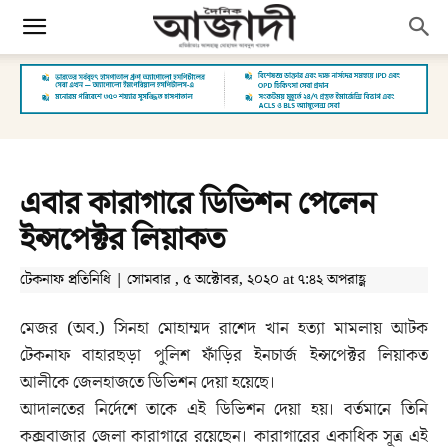
এবার কারাগারে ডিভিশন পেলেন
ইন্সপেক্টর লিয়াকত
টেকনাফ প্রতিনিধি | সোমবার , ৫ অক্টোবর, ২০২০ at ৭:৪২ অপরাহ্ণ
মেজর (অব.) সিনহা মোহাম্মদ রাশেদ খান হত্যা মামলায় আটক
টেকনাফ বাহারছড়া পুলিশ ফাঁড়ির ইনচার্জ ইন্সপেক্টর লিয়াকত
আলীকে জেলহাজতে ডিভিশন দেয়া হয়েছে।
আদালতের নির্দেশে তাকে এই ডিভিশন দেয়া হয়। বর্তমানে তিনি
কক্সবাজার জেলা কারাগারে রয়েছেন। কারাগারের একাধিক সূত্র এই