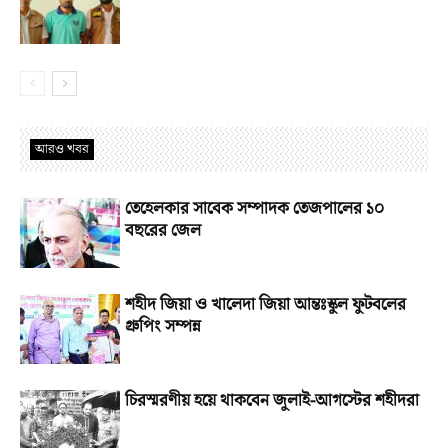
আরও খবর
তেহেলকার সাবেক সম্পাদক তেজপালের ১০
বছরের জেল
শহীদ জিয়া ও খালেদা জিয়া আন্তঃস্কুল ফুটবলের
গ্রুপিং সম্পন্ন
চিরস্মরণীয় হয়ে থাকবেন জুলাই-আগস্টের শহীদরা