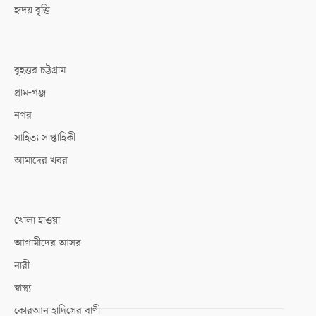
হৃদয় বৃত্তি
বৃহত্তর চট্টগ্রাম
গ্রাম-গঞ্জ
নগর
সাহিত্য সাপ্তাহিকী
আমাদের খবর
খোলা হাওয়া
আগামীদের আসর
নারী
স্বাস্থ্য
কোরআন হাদিসের বাণী