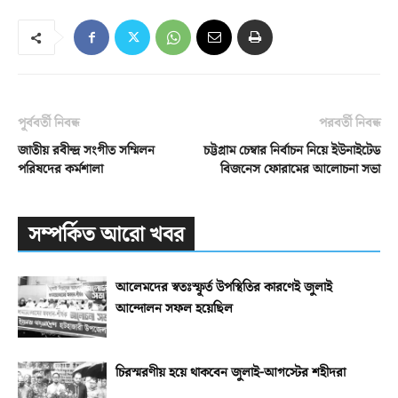
পূর্ববর্তী নিবন্ধ
পরবর্তী নিবন্ধ
জাতীয় রবীন্দ্র সংগীত সম্মিলন
চট্টগ্রাম চেম্বার নির্বাচন নিয়ে ইউনাইটেড
পরিষদের কর্মশালা
বিজনেস ফোরামের আলোচনা সভা
সম্পর্কিত আরো খবর
আলেমদের স্বতঃস্ফূর্ত উপস্থিতির কারণেই জুলাই
আন্দোলন সফল হয়েছিল
চিরস্মরণীয় হয়ে থাকবেন জুলাই-আগস্টের শহীদরা