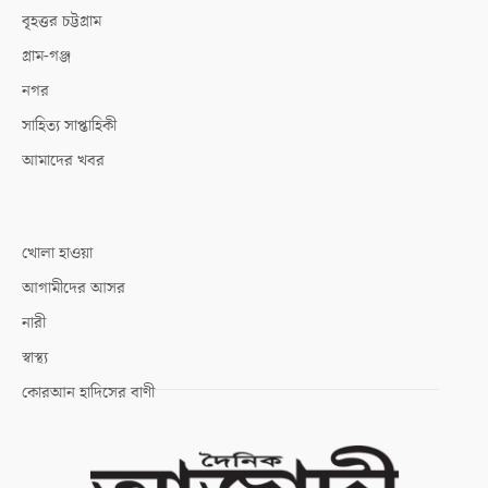
বৃহত্তর চট্টগ্রাম
গ্রাম-গঞ্জ
নগর
সাহিত্য সাপ্তাহিকী
আমাদের খবর
খোলা হাওয়া
আগামীদের আসর
নারী
স্বাস্থ্য
কোরআন হাদিসের বাণী