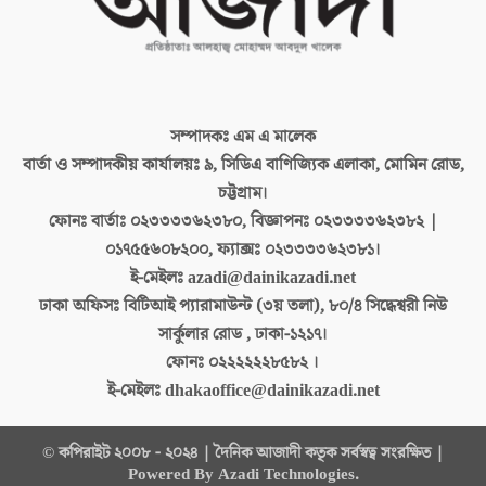
সম্পাদকঃ
এম এ মালেক
বার্তা ও সম্পাদকীয় কার্যালয়ঃ
৯, সিডিএ বাণিজ্যিক এলাকা, মোমিন রোড,
চট্টগ্রাম।
ফোনঃ বার্তাঃ
০২৩৩৩৩৬২৩৮০, বিজ্ঞাপনঃ ০২৩৩৩৩৬২৩৮২ |
০১৭৫৫৬০৮২০০, ফ্যাক্সঃ ০২৩৩৩৩৬২৩৮১।
ই-মেইলঃ
azadi@dainikazadi.net
ঢাকা অফিসঃ
বিটিআই প্যারামাউন্ট (৩য় তলা), ৮০/৪ সিদ্ধেশ্বরী নিউ
সার্কুলার রোড , ঢাকা-১২১৭।
ফোনঃ
০২২২২২২৮৫৮২ ।
ই-মেইলঃ
dhakaoffice@dainikazadi.net
© কপিরাইট ২০০৮ - ২০২৪ | দৈনিক আজাদী কতৃক সর্বস্বত্ব সংরক্ষিত |
Powered By Azadi Technologies.