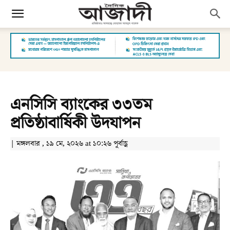
এনসিসি ব্যাংকের ৩৩তম
প্রতিষ্ঠাবার্ষিকী উদযাপন
| মঙ্গলবার , ১৯ মে, ২০২৬ at ১০:২৬ পূর্বাহ্ণ