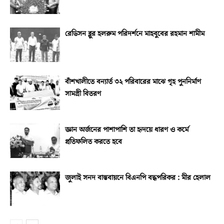
রেডিসন ব্লুর হলরুম পরিদর্শনে মাহবুবের রহমান শামীম
বাঁশখালীতে বন্যার্ত ৩২ পরিবারের মাঝে গৃহ পুননির্মাণ
সামগ্রী বিতরণ
জ্ঞান অর্জনের পাশাপাশি তা হৃদয়ে ধারণ ও কর্মে
প্রতিফলিত করতে হবে
জুলাই সনদ বাস্তবায়নে বিএনপি বদ্ধপরিকর : মীর হেলাল