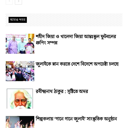
আরও খবর
শহীদ জিয়া ও খালেদা জিয়া আন্তঃস্কুল ফুটবলের
গ্রুপিং সম্পন্ন
জুলাইকে ম্লান করতে দেশে বিদেশে অপচেষ্টা চলছে
রবীন্দ্রনাথ ঠাকুর : সৃষ্টিতে অমর
শিল্পকলায় ‘গানে গানে জুলাই’ সাংস্কৃতিক অনুষ্ঠান