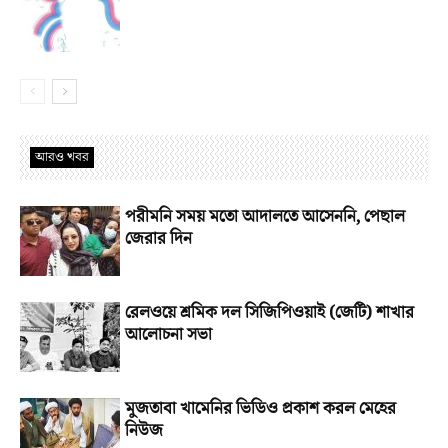
আরও খবর
পরীমনি সময় মতো আদালতে আসেননি, পেছাল
জেরার দিন
রেলওয়ে শ্রমিক দল সিজিপিওয়াই (জেটি) শাখার
আলোচনা সভা
মুজতাবা খামেনির ভিডিও প্রকাশ করল মেহের
নিউজ