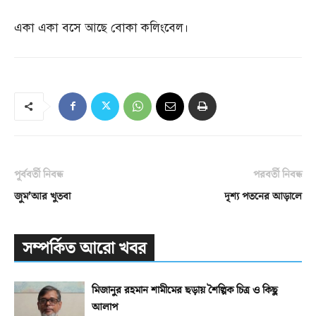
একা একা বসে আছে বোকা কলিংবেল।
পূর্ববর্তী নিবন্ধ
পরবর্তী নিবন্ধ
জুম’আর খুতবা
দৃশ্য পতনের আড়ালে
সম্পর্কিত আরো খবর
মিজানুর রহমান শামীমের ছড়ায় শৈল্পিক চিত্র ও কিছু
আলাপ