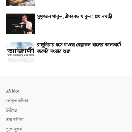
সুশৃঙ্খল থাকুন, ঐক্যবদ্ধ থাকুন : প্রধানমন্ত্রী
রাঙ্গুনিয়ায় ধসে যাওয়া বেল্লাতল খালের কালভার্টে
জরুরি সংস্কার শুরু
এই দিনে
কৌতুক কণিকা
চিঠিপত্র
তথ্য কণিকা
সুখে দুঃখে