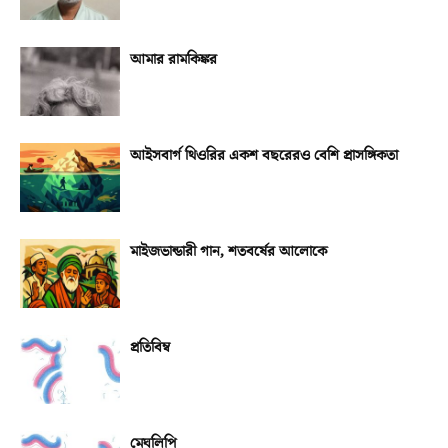
আমার রামকিঙ্কর
আইসবার্গ থিওরির একশ বছরেরও বেশি প্রাসঙ্গিকতা
মাইজভান্ডারী গান, শতবর্ষের আলোকে
প্রতিবিম্ব
মেঘলিপি