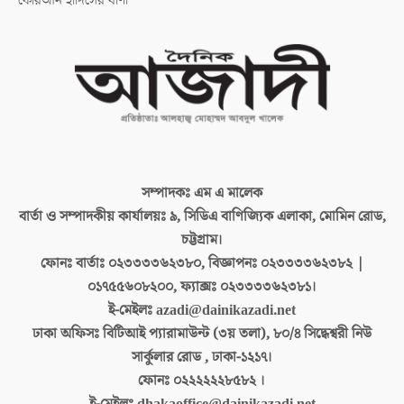
কোরআন হাদিসের বাণী
সম্পাদকঃ
এম এ মালেক
বার্তা ও সম্পাদকীয় কার্যালয়ঃ
৯, সিডিএ বাণিজ্যিক এলাকা, মোমিন রোড,
চট্টগ্রাম।
ফোনঃ বার্তাঃ
০২৩৩৩৩৬২৩৮০, বিজ্ঞাপনঃ ০২৩৩৩৩৬২৩৮২ |
০১৭৫৫৬০৮২০০, ফ্যাক্সঃ ০২৩৩৩৩৬২৩৮১।
ই-মেইলঃ
azadi@dainikazadi.net
ঢাকা অফিসঃ
বিটিআই প্যারামাউন্ট (৩য় তলা), ৮০/৪ সিদ্ধেশ্বরী নিউ
সার্কুলার রোড , ঢাকা-১২১৭।
ফোনঃ
০২২২২২২৮৫৮২ ।