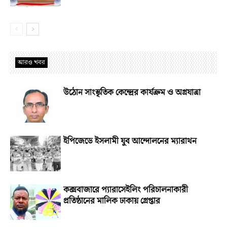
আরও খবর
উঠোন সাংস্কৃতিক কেন্দ্রের কার্যক্রম ও অগ্রযাত্রা
ইপিজেডে ইসলামী যুব আন্দোলনের ম্যারাথন
কক্সবাজারে প্যারাসেইলিং পরিচালনাকারী
প্রতিষ্ঠানের মালিক ঢাকায় গ্রেপ্তার