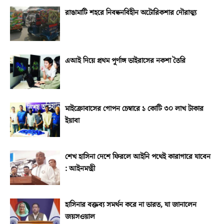
রাঙামাটি শহরে নিবন্ধনবিহীন অটোরিকশার দৌরাত্ম্য
এআই দিয়ে প্রথম পূর্ণাঙ্গ ভাইরাসের নকশা তৈরি
মাইক্রোবাসের গোপন চেম্বারে ১ কোটি ৩০ লাখ টাকার
ইয়াবা
শেখ হাসিনা দেশে ফিরলে আইনি পথেই কারাগারে যাবেন
: আইনমন্ত্রী
হাসিনার বক্তব্য সমর্থন করে না ভারত, যা জানালেন
জয়সওয়াল