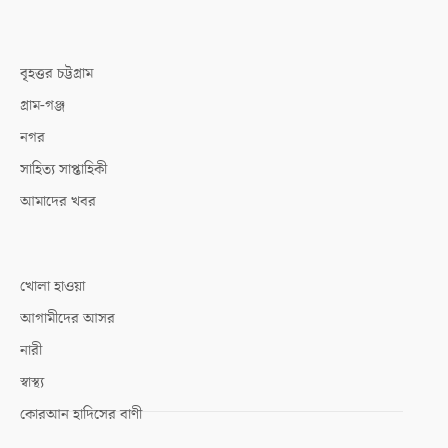
বৃহত্তর চট্টগ্রাম
গ্রাম-গঞ্জ
নগর
সাহিত্য সাপ্তাহিকী
আমাদের খবর
খোলা হাওয়া
আগামীদের আসর
নারী
স্বাস্থ্য
কোরআন হাদিসের বাণী