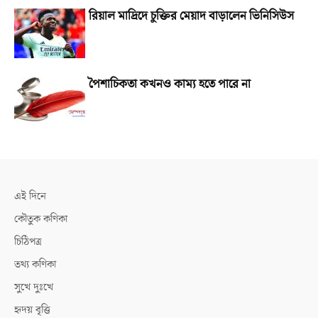
রিয়াল মাদ্রিদে চুক্তির মেয়াদ বাড়ালেন ভিনিসিউস
পৈশাচিকতা কখনও কাম্য হতে পারে না
এই দিনে
কৌতুক কণিকা
চিঠিপত্র
তথ্য কণিকা
সুখে দুঃখে
হৃদয় বৃত্তি