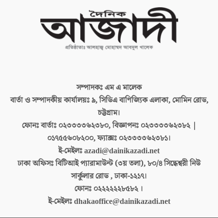
সম্পাদকঃ
এম এ মালেক
বার্তা ও সম্পাদকীয় কার্যালয়ঃ
৯, সিডিএ বাণিজ্যিক এলাকা, মোমিন রোড,
চট্টগ্রাম।
ফোনঃ বার্তাঃ
০২৩৩৩৩৬২৩৮০, বিজ্ঞাপনঃ ০২৩৩৩৩৬২৩৮২ |
০১৭৫৫৬০৮২০০, ফ্যাক্সঃ ০২৩৩৩৩৬২৩৮১।
ই-মেইলঃ
azadi@dainikazadi.net
ঢাকা অফিসঃ
বিটিআই প্যারামাউন্ট (৩য় তলা), ৮০/৪ সিদ্ধেশ্বরী নিউ
সার্কুলার রোড , ঢাকা-১২১৭।
ফোনঃ
০২২২২২২৮৫৮২ ।
ই-মেইলঃ
dhakaoffice@dainikazadi.net