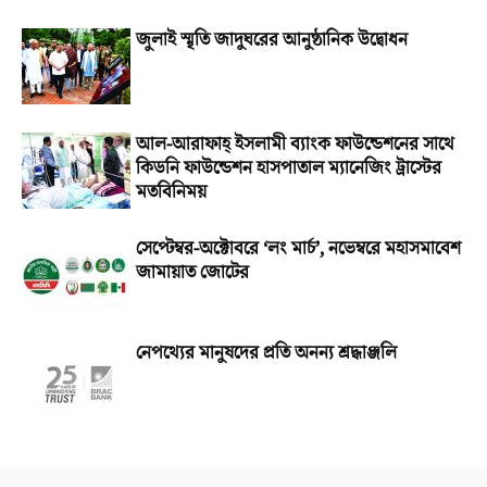
জুলাই স্মৃতি জাদুঘরের আনুষ্ঠানিক উদ্বোধন
আল-আরাফাহ্‌ ইসলামী ব্যাংক ফাউন্ডেশনের সাথে
কিডনি ফাউন্ডেশন হাসপাতাল ম্যানেজিং ট্রাস্টের
মতবিনিময়
সেপ্টেম্বর-অক্টোবরে ‘লং মার্চ’, নভেম্বরে মহাসমাবেশ
জামায়াত জোটের
নেপথ্যের মানুষদের প্রতি অনন্য শ্রদ্ধাঞ্জলি