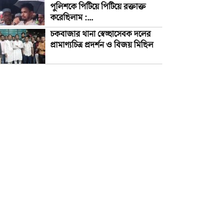
পুলিশকে পিটিয়ে পিটিয়ে রক্তাক্ত
করেছিলাম :...
চকবাজার থানা স্বেচ্ছাসেবক দলের
প্রামাণ্যচিত্র প্রদর্শন ও বিজয় মিছিল