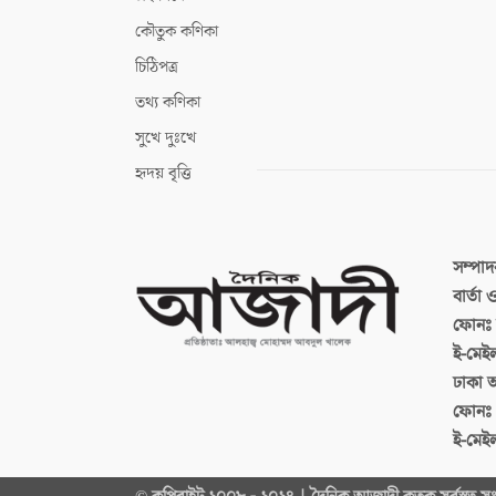
কৌতুক কণিকা
চিঠিপত্র
তথ্য কণিকা
সুখে দুঃখে
হৃদয় বৃত্তি
সম্পা
বার্তা
ফোনঃ ব
ই-মেই
ঢাকা 
ফোনঃ
ই-মেই