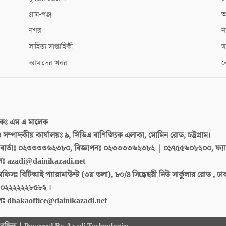
গ্রাম-গঞ্জ
আ
নগর
ন
সাহিত্য সাপ্তাহিকী
স্ব
আমাদের খবর
ক
দকঃ
এম এ মালেক
 ও সম্পাদকীয় কার্যালয়ঃ
৯, সিডিএ বাণিজ্যিক এলাকা, মোমিন রোড, চট্টগ্রাম।
ার্তাঃ
০২৩৩৩৩৬২৩৮০, বিজ্ঞাপনঃ ০২৩৩৩৩৬২৩৮২ | ০১৭৫৫৬০৮২০০, ফ্য
লঃ
azadi@dainikazadi.net
অফিসঃ
বিটিআই প্যারামাউন্ট (৩য় তলা), ৮০/৪ সিদ্ধেশ্বরী নিউ সার্কুলার রোড , ঢ
০২২২২২২৮৫৮২ ।
লঃ
dhakaoffice@dainikazadi.net