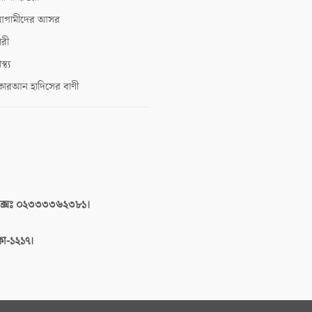
গামীদের আসর
ারী
াস্থ্য
োরআন হাদিসের বাণী
াক্সঃ ০২৩৩৩৩৬২৩৮১।
াকা-১২১৭।