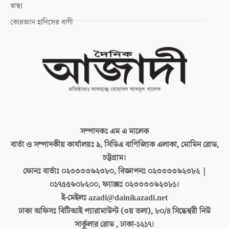
স্বাস্থ্য
কোরআন হাদিসের বাণী
সম্পাদকঃ
এম এ মালেক
বার্তা ও সম্পাদকীয় কার্যালয়ঃ
৯, সিডিএ বাণিজ্যিক এলাকা, মোমিন রোড,
চট্টগ্রাম।
ফোনঃ বার্তাঃ
০২৩৩৩৩৬২৩৮০, বিজ্ঞাপনঃ ০২৩৩৩৩৬২৩৮২ |
০১৭৫৫৬০৮২০০, ফ্যাক্সঃ ০২৩৩৩৩৬২৩৮১।
ই-মেইলঃ
azadi@dainikazadi.net
ঢাকা অফিসঃ
বিটিআই প্যারামাউন্ট (৩য় তলা), ৮০/৪ সিদ্ধেশ্বরী নিউ
সার্কুলার রোড , ঢাকা-১২১৭।