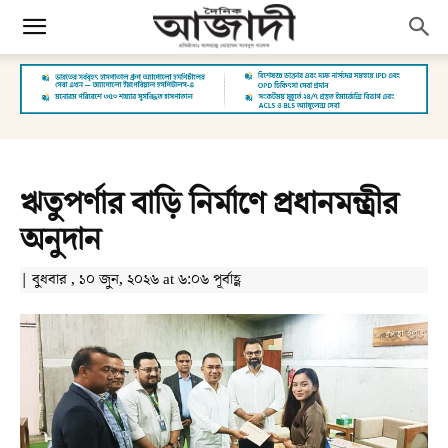
ঋতুপর্ণার বাড়ি নির্মাণে প্রধানমন্ত্রীর
অনুদান
| বুধবার , ১০ জুন, ২০২৬ at ৬:০৬ পূর্বাহ্ণ