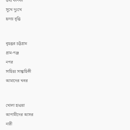
তথ্য কণিকা
সুখে দুঃখে
হৃদয় বৃত্তি
বৃহত্তর চট্টগ্রাম
গ্রাম-গঞ্জ
নগর
সাহিত্য সাপ্তাহিকী
আমাদের খবর
খোলা হাওয়া
আগামীদের আসর
নারী