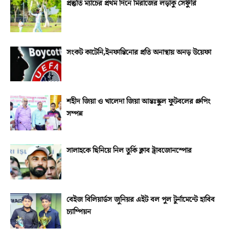
প্রস্তুতি ম্যাচের প্রথম দিনে মিরাজের লড়াকু সেঞ্চুরি
সংকট কাটেনি,ইনফান্তিনোর প্রতি অনাস্থায় অনড় উয়েফা
শহীদ জিয়া ও খালেদা জিয়া আন্তঃস্কুল ফুটবলের গ্রুপিং
সম্পন্ন
সালাহকে ছিনিয়ে নিল তুর্কি ক্লাব ট্রাবজোনস্পোর
বেইজ বিলিয়ার্ডস জুনিয়র এইট বল পুল টুর্নামেন্টে হাবিব
চ্যাম্পিয়ন