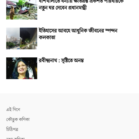
বাঁশখালীতে বন্যায় ক্ষতিগ্রস্ত একশত পরিবারকে
নতুন ঘর দেবেন প্রধানমন্ত্রী
ইতিহাসের আবহে আধুনিক জীবনের স্পন্দন
কলকাতা
রবীন্দ্রনাথ : সৃষ্টিতে অনন্ত
এই দিনে
কৌতুক কণিকা
চিঠিপত্র