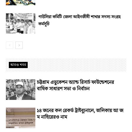
গাউসিয়া কমিটি জেলা আইনজীবী শাখার সদস্য সংগ্রহ
কর্মসূচি
আরও খবর
চট্টগ্রাম এডুকেশন অ্যান্ড রিসার্চ ফাউন্ডেশনের
বার্ষিক সাধারণ সভা ও নির্বাচন
১৪ জনের কল রেকর্ড ট্রাইব্যুনালে, তালিকায় আ জ
ম নাছিরেরও নাম