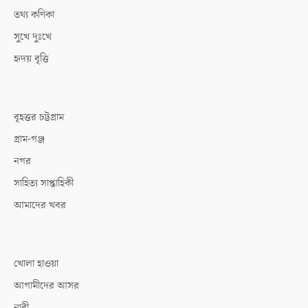
তথ্য কণিকা
সুখে দুঃখে
হৃদয় বৃত্তি
বৃহত্তর চট্টগ্রাম
গ্রাম-গঞ্জ
নগর
সাহিত্য সাপ্তাহিকী
আমাদের খবর
খোলা হাওয়া
আগামীদের আসর
নারী