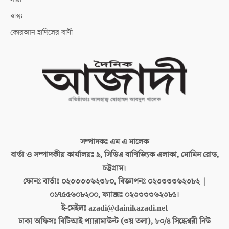
স্বাস্থ্য
কোরআন হাদিসের বাণী
সম্পাদকঃ
এম এ মালেক
বার্তা ও সম্পাদকীয় কার্যালয়ঃ
৯, সিডিএ বাণিজ্যিক এলাকা, মোমিন রোড,
চট্টগ্রাম।
ফোনঃ বার্তাঃ
০২৩৩৩৩৬২৩৮০, বিজ্ঞাপনঃ ০২৩৩৩৩৬২৩৮২ |
০১৭৫৫৬০৮২০০, ফ্যাক্সঃ ০২৩৩৩৩৬২৩৮১।
ই-মেইলঃ
azadi@dainikazadi.net
ঢাকা অফিসঃ
বিটিআই প্যারামাউন্ট (৩য় তলা), ৮০/৪ সিদ্ধেশ্বরী নিউ