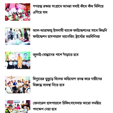
গণতন্ত্র রক্ষার সংগ্রামে আমরা সবাই কাঁধে কাঁধ মিলিয়ে
এগিয়ে যাব
আল-আরাফাহ্‌ ইসলামী ব্যাংক ফাউন্ডেশনের সাথে কিডনি
ফাউন্ডেশন হাসপাতাল ম্যানেজিং ট্রাস্টের মতবিনিময়
জুলাই-যোদ্ধাদের পাশে দাঁড়াতে হবে
বিদ্যুতের ভুতুড়ে বিলের অভিযোগ তদন্ত করে দায়ীদের
বিরুদ্ধে ব্যবস্থা নিতে হবে
জেনারেল হাসপাতালে চিকিৎসাসেবায় আরো সমন্বিত
পদক্ষেপ নেয়া হবে