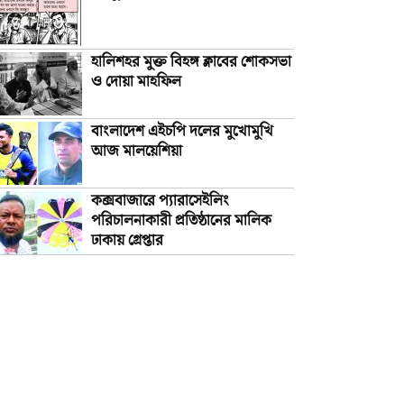
হালিশহর মুক্ত বিহঙ্গ ক্লাবের শোকসভা
ও দোয়া মাহফিল
বাংলাদেশ এইচপি দলের মুখোমুখি
আজ মালয়েশিয়া
কক্সবাজারে প্যারাসেইলিং
পরিচালনাকারী প্রতিষ্ঠানের মালিক
ঢাকায় গ্রেপ্তার