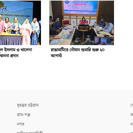
ুল ইসলাম ও খালেদা
রাঙামাটিতে নৌযান শুমারি শুরু ২০
াননা প্রদান
আগস্ট
বৃহত্তর চট্টগ্রাম
খ
গ্রাম-গঞ্জ
আ
নগর
ন