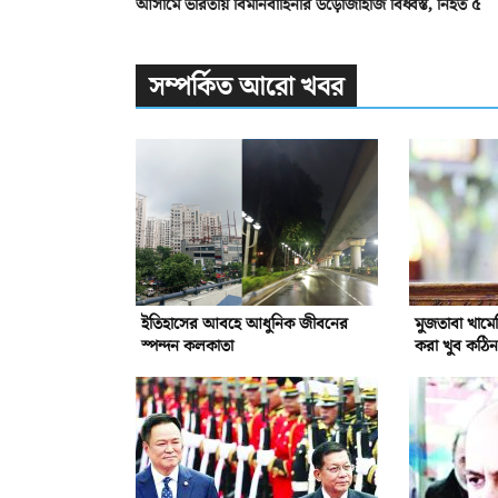
আসামে ভারতীয় বিমানবাহিনীর উড়োজাহাজ বিধ্বস্ত, নিহত ৫
সম্পর্কিত আরো খবর
ইতিহাসের আবহে আধুনিক জীবনের
মুজতাবা খাম
স্পন্দন কলকাতা
করা খুব কঠিন: