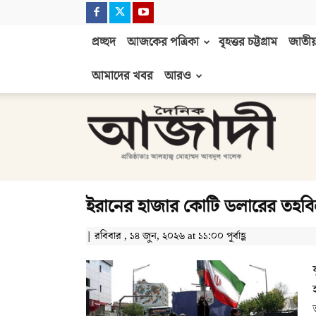
প্রচ্ছদ
আজকের পত্রিকা
বৃহত্তর চট্টগ্রাম
জাতীয়
আমাদের খবর
আরও
দৈনিক
আজাদী
ইরানের হাজার কোটি ডলারের তহব
| রবিবার , ১৪ জুন, ২০২৬ at ১১:০০ পূর্বাহ্ণ