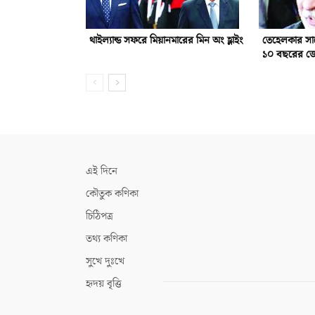
থাইল্যান্ড সফরে মিয়ানমারের মিন অং হ্লাইং
তেহেলকার সা
১০ বছরের জ
এই দিনে
কৌতুক কণিকা
চিঠিপত্র
তথ্য কণিকা
সুখে দুঃখে
হৃদয় বৃত্তি