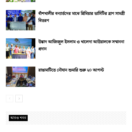
বাঁশখালীর বন্যার্তদের মাঝে প্রিমিয়ার ভার্সিটির ত্রাণ সামগ্রী
বিতরণ
উস্তাদ আজিজুল ইসলাম ও খালেদা আউয়ালকে সম্মাননা
প্রদান
রাঙামাটিতে নৌযান শুমারি শুরু ২০ আগস্ট
আরও খবর