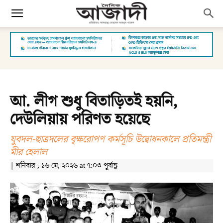
আ. লীগ শুধু বিতাড়িতই হয়নি,
দেউলিয়ায় পরিণত হয়েছে
যুবদল-ছাত্রদলের বৃক্ষরোপণ কর্মসূচি উদ্বোধনকালে প্রতিমন্ত্রী
মীর হেলাল
| শনিবার , ১৬ মে, ২০২৬ at ৭:০৩ পূর্বাহ্ণ