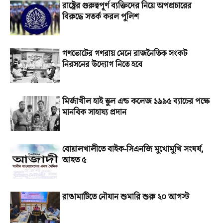
রাষ্ট্রের গুরুত্বপূর্ণ ব্যক্তিদের নিয়ে অপপ্রচারের
বিরুদ্ধে সতর্ক করল পুলিশ
গণভোটের গণরায় মেনে রাজনৈতিক সংকট
নিরসনের উদ্যোগ নিতে হবে
মির্জাখীল হাই স্কুল এন্ড কলেজ ১৯৯৫ ব্যাচের পক্ষে
মানবিক সাহায্য প্রদান
বোয়ালখালীতে বাইক-সিএনজি মুখোমুখি সংঘর্ষ,
আহত ৫
রাঙামাটিতে নৌযান শুমারি শুরু ২০ আগস্ট