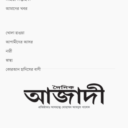
আমাদের খবর
খোলা হাওয়া
আগামীদের আসর
নারী
স্বাস্থ্য
কোরআন হাদিসের বাণী