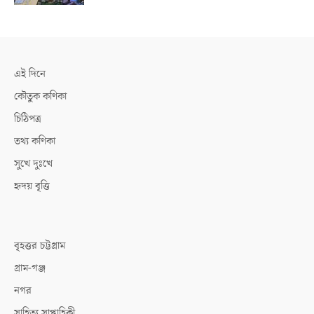
এই দিনে
কৌতুক কণিকা
চিঠিপত্র
তথ্য কণিকা
সুখে দুঃখে
হৃদয় বৃত্তি
বৃহত্তর চট্টগ্রাম
গ্রাম-গঞ্জ
নগর
সাহিত্য সাপ্তাহিকী