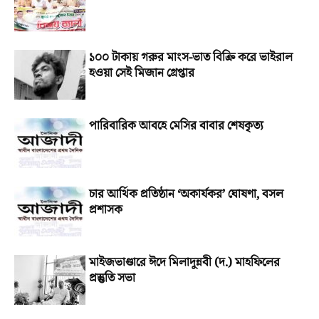
১০০ টাকায় গরুর মাংস-ভাত বিক্রি করে ভাইরাল
হওয়া সেই মিজান গ্রেপ্তার
পারিবারিক আবহে মেসির বাবার শেষকৃত্য
চার আর্থিক প্রতিষ্ঠান ‘অকার্যকর’ ঘোষণা, বসল
প্রশাসক
মাইজভাণ্ডারে ঈদে মিলাদুন্নবী (দ.) মাহফিলের
প্রস্তুতি সভা