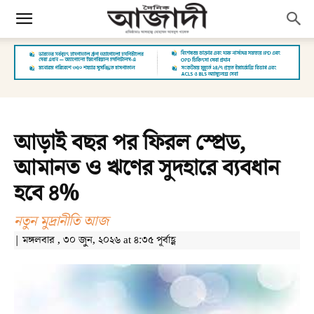
আড়াই বছর পর ফিরল স্প্রেড,
আমানত ও ঋণের সুদহারে ব্যবধান
হবে ৪%
নতুন মুদ্রানীতি আজ
| মঙ্গলবার , ৩০ জুন, ২০২৬ at ৪:৩৫ পূর্বাহ্ণ