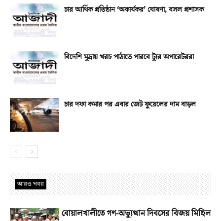
চার আর্থিক প্রতিষ্ঠান ‘অকার্যকর’ ঘোষণা, বসল প্রশাসক
বিদেশি মুদ্রায় খরচ পাঠাতে পারবে ট্যুর অপারেটররা
চার দফা কমার পর এবার জেট ফুয়েলের দাম বাড়ল
আরও খবর
বোয়ালখালীতে গণ-অভ্যুত্থান দিবসের বিজয় মিছিল