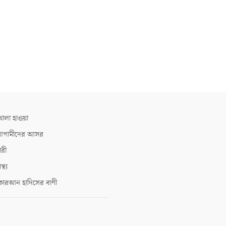
োলা হাওয়া
গামীদের আসর
ারী
াস্থ্য
োরআন হাদিসের বাণী