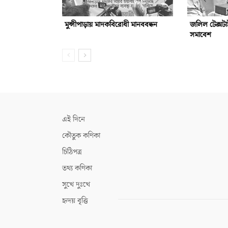
মুন্সীপাড়ায় মাদকবিরোধী মানববন্ধন
জলিল টেক্সটা
সমাবেশ
এই দিনে
কৌতুক কণিকা
চিঠিপত্র
তথ্য কণিকা
সুখে দুঃখে
হৃদয় বৃত্তি