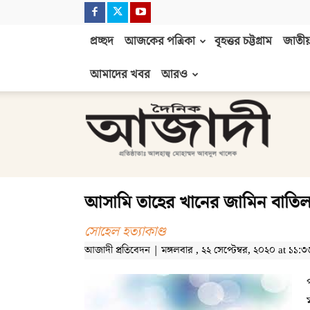
প্রচ্ছদ
আজকের পত্রিকা
বৃহত্তর চট্টগ্রাম
জাতীয়
আমাদের খবর
আরও
দৈনিক
আজাদী
আসামি তাহের খানের জামিন বাতি
সোহেল হত্যাকাণ্ড
আজাদী প্রতিবেদন | মঙ্গলবার , ২২ সেপ্টেম্বর, ২০২০ at ১১:৩৬ পূ