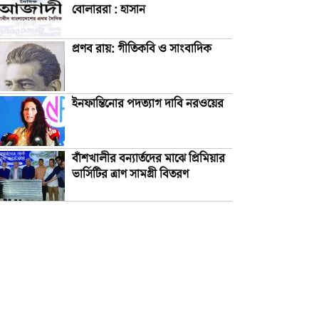
বোলাররা : হাসান
প্রণব রায়: গীতিকবি ও সাংবাদিক
ইনফান্তিনোর পদত্যাগ দাবি নরওয়ের
বাঁশখালীর বন্যার্তদের মাঝে প্রিমিয়ার
ভার্সিটির ত্রাণ সামগ্রী বিতরণ