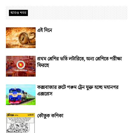
আরও খবর
এই দিনে
প্রথম শ্রেণির ভর্তি লটারিতে, অন্য শ্রেণিতে পরীক্ষা
ফিরছে
কক্সবাজার রুটে পঞ্চম ট্রেন যুক্ত হচ্ছে মহানগর
এক্সপ্রেস
কৌতুক কণিকা