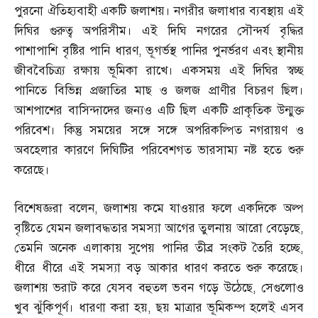
পুরনো ঐতিহ্যবাহী একটি জলাশয়। নগরীর জলাধার ব্যবস্থায় এই
দিঘির গুরুত্ব অপরিসীম। এই দিঘি নগরের সৌন্দর্য বৃদ্ধির
পাশাপাশি বৃষ্টির পানি ধারণ
,
ভূগর্ভস্থ পানির পুনর্ভরণ এবং স্থানীয়
জীববৈচিত্র্য রক্ষায় ভূমিকা রাখে। একসময় এই দিঘির স্বচ্ছ
পানিতে বিভিন্ন প্রজাতির মাছ ও জলজ প্রাণীর বিচরণ ছিল।
আশপাশের বাসিন্দাদের জন্যও এটি ছিল একটি প্রাকৃতিক উন্মুক্ত
পরিবেশ। কিন্তু সময়ের সঙ্গে সঙ্গে অপরিকল্পিত নগরায়ণ ও
অবহেলার কারণে দিঘিটির পরিবেশগত ভারসাম্য নষ্ট হতে শুরু
করেছে।
বিশেষজ্ঞরা বলেন
,
জলাশয় কমে যাওয়ার ফলে একদিকে অল্প
বৃষ্টিতে যেমন জলাবদ্ধতার সমস্যা আগের তুলনায় আরো বেড়েছে
,
তেমনি অনেক এলাকায় সুপেয় পানির তীব্র সংকট তৈরি হচ্ছে
,
ধীরে ধীরে এই সমস্যা বড় আকার ধারণ করতে শুরু করেছে।
জলাশয় ভরাট করে যেসব বহুতল ভবন গড়ে উঠেছে
,
সেগুলোও
খুব ঝুঁকিপূর্ণ। ধারণা করা হয়
,
ছয় মাত্রার ভূমিকম্প হলেই এসব