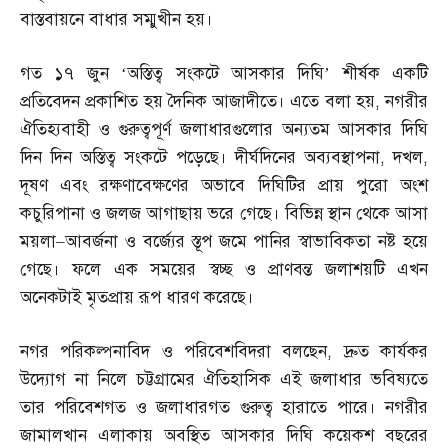
বাস্তবায়নে বাধার সম্মুখীন হয়।
গত ১৭ জুন ‘অস্তিত্ব সংকটে আসকার দিঘি’ শীর্ষক একটি
প্রতিবেদন প্রকাশিত হয় দৈনিক আজাদীতে। এতে বলা হয়
,
নগরীর
ঐতিহ্যবাহী ও গুরুত্বপূর্ণ জলাধারগুলোর অন্যতম আসকার দিঘি
দিন দিন অস্তিত্ব সংকটে পড়েছে। দীর্ঘদিনের অব্যবস্থাপনা
,
দখল
,
দূষণ এবং রক্ষণাবেক্ষণের অভাবে দিঘিটির প্রায় পুরো অংশ
কচুরিপানা ও জলজ আগাছায় ভরে গেছে। বিভিন্ন স্থান থেকে আসা
ময়লা
–
আবর্জনা ও বর্জ্যের স্তূপ জমে পানির স্বাভাবিকতা নষ্ট হয়ে
গেছে। ফলে এক সময়ের স্বচ্ছ ও প্রাণবন্ত জলাশয়টি এখন
অনেকটাই মৃতপ্রায় রূপ ধারণ করেছে।
নগর পরিকল্পনাবিদ ও পরিবেশবিদরা বলছেন
,
দ্রুত কার্যকর
উদ্যোগ না নিলে চট্টগ্রামের ঐতিহাসিক এই জলাধার ভবিষ্যতে
তার পরিবেশগত ও জলাধারগত গুরুত্ব হারাতে পারে। নগরীর
জামালখান এলাকায় অবস্থিত আসকার দিঘি কয়েকশ বছরের