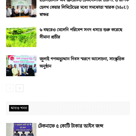
ইউনিভার্সিটি অব ক্রিয়েটিভ টেকনোলজি চিটাগং ও এপিক
হেলথ কেয়ার লিমিটেডের মধ্যে সমঝোতা স্মারক (MoU)
স্বাক্ষর
৬ বছরেও মেলেনি পরিবেশ সনদ ধসতে শুরু করেছে
সীমানা প্রাচীর
জুলাই গণঅভ্যুত্থান দিবস স্মরণে আলোচনা, সাংস্কৃতিক
অনুষ্ঠান
আরও খবর
টেকনাফে ৫ কোটি টাকার আইস জব্দ