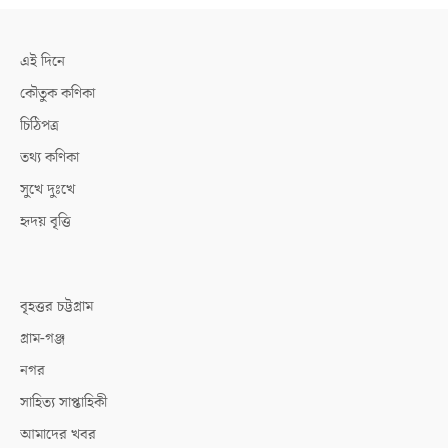
এই দিনে
কৌতুক কণিকা
চিঠিপত্র
তথ্য কণিকা
সুখে দুঃখে
হৃদয় বৃত্তি
বৃহত্তর চট্টগ্রাম
গ্রাম-গঞ্জ
নগর
সাহিত্য সাপ্তাহিকী
আমাদের খবর