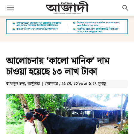
আলোচনায় ‘কালো মানিক’ দাম
চাওয়া হয়েছে ১৩ লাখ টাকা
জগলুল হুদা, রাঙ্গুনিয়া | সোমবার , ১১ মে, ২০২৬ at ৬:২৪ পূর্বাহ্ণ