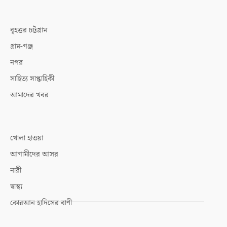
বৃহত্তর চট্টগ্রাম
গ্রাম-গঞ্জ
নগর
সাহিত্য সাপ্তাহিকী
আমাদের খবর
খোলা হাওয়া
আগামীদের আসর
নারী
স্বাস্থ্য
কোরআন হাদিসের বাণী