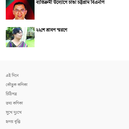
ব্যতিক্রমী উদ্যোগে চাঙা চট্টগ্রাম বিএনপি
২২শে শ্রাবণ স্মরণে
এই দিনে
কৌতুক কণিকা
চিঠিপত্র
তথ্য কণিকা
সুখে দুঃখে
হৃদয় বৃত্তি