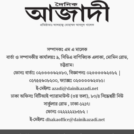
সম্পাদকঃ
এম এ মালেক
বার্তা ও সম্পাদকীয় কার্যালয়ঃ
৯, সিডিএ বাণিজ্যিক এলাকা, মোমিন রোড,
চট্টগ্রাম।
ফোনঃ বার্তাঃ
০২৩৩৩৩৬২৩৮০, বিজ্ঞাপনঃ ০২৩৩৩৩৬২৩৮২ |
০১৭৫৫৬০৮২০০, ফ্যাক্সঃ ০২৩৩৩৩৬২৩৮১।
ই-মেইলঃ
azadi@dainikazadi.net
ঢাকা অফিসঃ
বিটিআই প্যারামাউন্ট (৩য় তলা), ৮০/৪ সিদ্ধেশ্বরী নিউ
সার্কুলার রোড , ঢাকা-১২১৭।
ফোনঃ
০২২২২২২৮৫৮২ ।
ই-মেইলঃ
dhakaoffice@dainikazadi.net