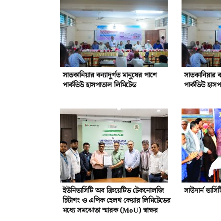
সাতকানিয়ার বন্যাদুর্গত মানুষের পাশে
সাতকানিয়ার বন
পার্কভিউ হাসপাতাল লিমিটেড
পার্কভিউ হাস
ইউনিভার্সিটি অব ক্রিয়েটিভ টেকনোলজি
সাউদার্ন ভার্সি
চিটাগং ও এপিক হেলথ কেয়ার লিমিটেডের
মধ্যে সমঝোতা স্মারক (MoU) স্বাক্ষর