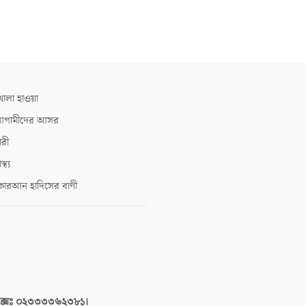
োলা হাওয়া
গামীদের আসর
ারী
াস্থ্য
োরআন হাদিসের বাণী
াক্সঃ ০২৩৩৩৩৬২৩৮১।