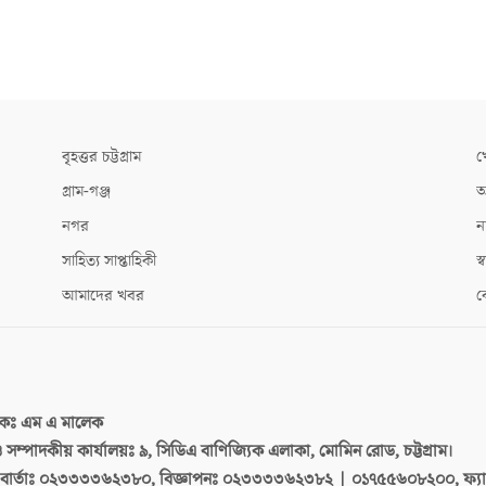
বৃহত্তর চট্টগ্রাম
খ
গ্রাম-গঞ্জ
আ
নগর
ন
সাহিত্য সাপ্তাহিকী
স্ব
আমাদের খবর
ক
দকঃ
এম এ মালেক
 ও সম্পাদকীয় কার্যালয়ঃ
৯, সিডিএ বাণিজ্যিক এলাকা, মোমিন রোড, চট্টগ্রাম।
ার্তাঃ
০২৩৩৩৩৬২৩৮০, বিজ্ঞাপনঃ ০২৩৩৩৩৬২৩৮২ | ০১৭৫৫৬০৮২০০, ফ্য