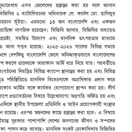
শূন্যরেখায় এসব জেলেদের হস্তান্তর করা হয় বলে জানান
বিজিবির ২ ব্যাটালিয়নের অধিনায়ক লে
.
কর্নেল মো
.
হানিফুর
রহমান ভূঁইয়া। এরমধ্যে ১৩ জন বাংলাদেশি এবং একজন
রোহিঙ্গা নাগরিক রয়েছেন। বিজিবি জানায়
,
বিজিবির অব্যাহত
্রচেষ্টা
,
সমন্বিত উদ্যোগ এবং মানবিক তৎপরতার মাধ্যমে
ত আনা সম্ভব হয়েছে। ২০২৫
–
২০২৬ সালের বিভিন্ন সময়ে
দেশে বেশকিছু বাংলাদেশি জেলে অনিচ্ছাকৃতভাবে বাংলাদেশের
েশ করলে তাদেরকে আরাকান আর্মি ধরে নিয়ে যায়। পরবর্তীতে
নের নিয়ন্ত্রিত বিভিন্ন ক্যাম্পে স্থানান্তর করা হয় এবং বিভিন্ন
ত পরিস্থিতিতে মানবিক বিবেচনাকে অগ্রাধিকার প্রদান করে
ান আর্মির সঙ্গে কার্যকর যোগাযোগ স্থাপন করা হয়। দীর্ঘ
াপে প্রত্যাবর্তনের বিষয়ে উল্লেখযোগ্য অগ্রগতি অর্জিত হয় এবং
হয়। এদিকে স্থানীয় উপজেলা প্রতিনিধি ও আইন প্রয়োগকারী সংস্থার
মান রয়েছে। এরপর স্বজনদের কাছে হস্তান্তর করা হবে। এ বিষয়ে
ীমান্ত সুরক্ষার পাশাপাশি দেশের জনগণের জীবন ও সম্পদের
ীল ভূমিকা পালন করে আসছে। মানবিক সংকট মোকাবিলায় বিজিবির