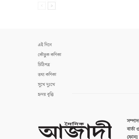
এই দিনে
কৌতুক কণিকা
চিঠিপত্র
তথ্য কণিকা
সুখে দুঃখে
হৃদয় বৃত্তি
সম্পা
বার্তা
ফোনঃ ব