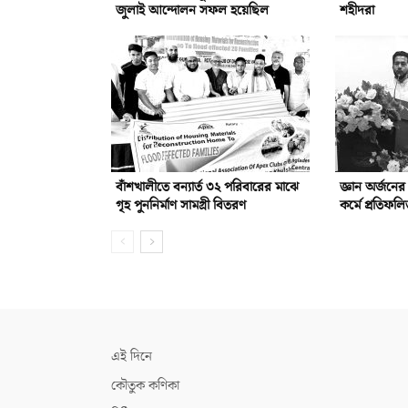
জুলাই আন্দোলন সফল হয়েছিল
শহীদরা
বাঁশখালীতে বন্যার্ত ৩২ পরিবারের মাঝে
জ্ঞান অর্জনে
গৃহ পুননির্মাণ সামগ্রী বিতরণ
কর্মে প্রতিফ
এই দিনে
কৌতুক কণিকা