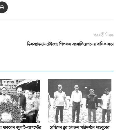
পরবর্তী নিবন্ধ
ডিসএ্যাডভানটেইজড পিপলস এসোসিয়েশনের বার্ষিক সভা
য়ে থাকবেন জুলাই-আগস্টের
রেডিসন ব্লুর হলরুম পরিদর্শনে মাহবুবের