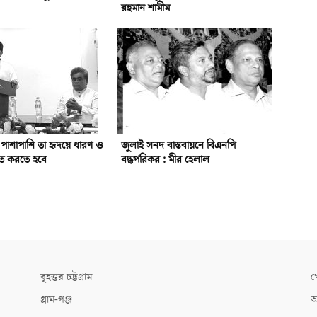
রহমান শামীম
র পাশাপাশি তা হৃদয়ে ধারণ ও
জুলাই সনদ বাস্তবায়নে বিএনপি
লিত করতে হবে
বদ্ধপরিকর : মীর হেলাল
বৃহত্তর চট্টগ্রাম
খ
গ্রাম-গঞ্জ
আ