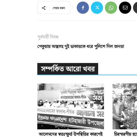
শেয়ার করুন
পূর্ববর্তী নিবন্ধ
পেকুয়ায় অস্ত্রসহ দুই ডাকাতকে ধরে পুলিশে দিল জনতা
সম্পর্কিত আরো খবর
আলেমদের স্বতঃস্ফূর্ত উপস্থিতির কারণেই
চিরস্মরণীয় হ