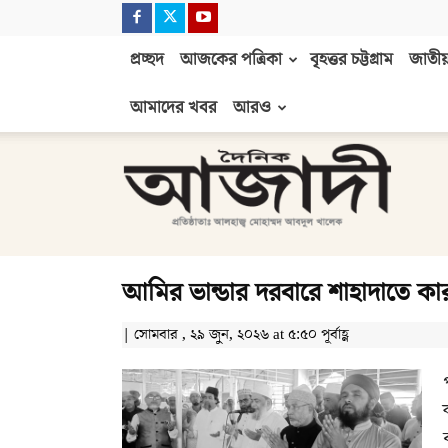
প্রচ্ছদ
আজকের পত্রিকা
বৃহত্তর চট্টগ্রাম
জাতীয়
আমাদের খবর
আরও
দৈনিক
আজাদী
আমির ভান্ডার দরবারে শাহাদাতে ক
| সোমবার , ২৯ জুন, ২০২৬ at ৫:৫০ পূর্বাহ্ণ