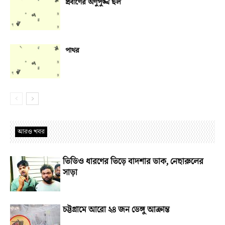
প্রবীণের অণুপুঙ্খ ছল
পাথর
আরও খবর
ভিডিও ধারণের ভিড়ে বাদশার ডাক, নেছারুলের
সাড়া
চট্টগ্রামে আরো ২৪ জন ডেঙ্গু আক্রান্ত