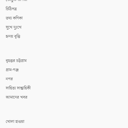
চিঠিপত্র
তথ্য কণিকা
সুখে দুঃখে
হৃদয় বৃত্তি
বৃহত্তর চট্টগ্রাম
গ্রাম-গঞ্জ
নগর
সাহিত্য সাপ্তাহিকী
আমাদের খবর
খোলা হাওয়া