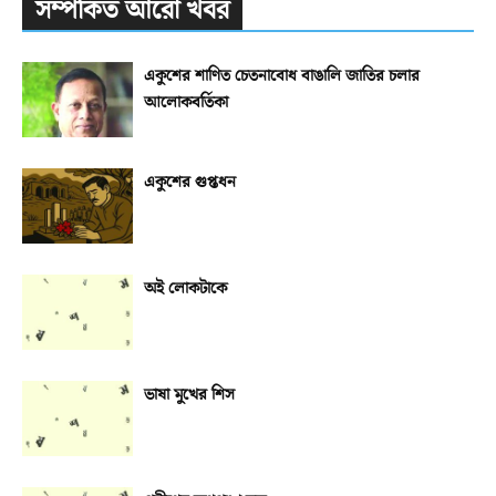
সম্পর্কিত আরো খবর
একুশের শাণিত চেতনাবোধ বাঙালি জাতির চলার
আলোকবর্তিকা
একুশের গুপ্তধন
অই লোকটাকে
ভাষা মুখের শিস