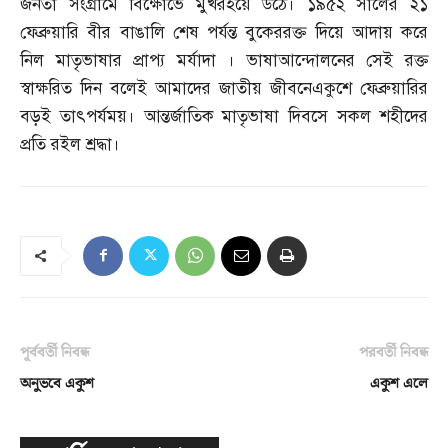
জনতা সংগ্রামে বিক্ষোভে মুখরহয়ে উঠে। ১৯৫২ সালের ২১
ফেব্রুয়ারি বীর বাঙালি শেষ পর্যন্ত বুকেররক্ত দিয়ে আদায় করে
নিল মাতৃভাষার প্রাপ্য মর্যাদা । ভাষাআন্দোলনের সেই রক্ত
স্বাক্ষরিত দিন বলেই আমাদের জাতীয় জীবনেএকুশে ফেব্রুয়ারির
বড়ই তাৎপর্যময়। আন্তর্জাতিক মাতৃভাষা দিবসে সকল শহীদের
প্রতি রইল শ্রদ্ধা।
পূর্ববর্তী নিবন্ধ
পরবর্তী নিবন্ধ
অনুভবে একুশ
একুশ এলে