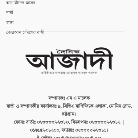
আগামীদের আসর
নারী
স্বাস্থ্য
কোরআন হাদিসের বাণী
সম্পাদকঃ
এম এ মালেক
বার্তা ও সম্পাদকীয় কার্যালয়ঃ
৯, সিডিএ বাণিজ্যিক এলাকা, মোমিন রোড,
চট্টগ্রাম।
ফোনঃ বার্তাঃ
০২৩৩৩৩৬২৩৮০, বিজ্ঞাপনঃ ০২৩৩৩৩৬২৩৮২ |
০১৭৫৫৬০৮২০০, ফ্যাক্সঃ ০২৩৩৩৩৬২৩৮১।