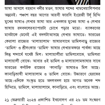
ভাষা আসলে বহমান নদীর মতন
,
ভাষার শব্দের খামখেয়ালিপনার
অন্তনেই। পঞ্চাশ বছর আগের আরবী ফারসি ইংরেজী উর্দূ হিন্দি
মুখের ভাষাও লেখার ভাষা আর এখনকার মুখের ভাষা ও লেখার
ভাষায় রদবদলেরব্যাপারটা চোখে পড়ার মতো। ব্যাকরণের
মানটাকে মেনেই এই বদলটাআসছে লেখার ভাষাতে। ভারতের
কেরালা রাজ্যের
‘
মালায়ালাম
‘
ভাষারসাথে তামিলনাড়ু রাজ্যের
‘
তামিল
‘
ও শ্রীলংকার
‘
তামিল
‘
ভাষার লেখারঅক্ষরে পার্থক্য আছে
কিন্তু শব্দার্থে যথেষ্ট মিল। মালায়ালীরা তামিলবোঝে
,
তামিলরা
মালায়ালী বোঝে। আবার ওই তামিল ও মালায়ালামভাষার সাথে
ভারতের কর্নাটক রাজ্যের
‘
কানাড়ি
‘
ভাষারও মিল আছে।
কানাড়িভাষী মালায়ালাম ও তামিল বোঝে। উচ্চারণে হেরফের
আছে।ওদিকে সংস্কৃত হতে অদলবদল হয়ে আগত অনেক শব্দ
হিন্দিতে
,
তামিলে
,
মালায়ালামে
,
কানাড়িতে
,
এবং বাংলাতে আছে।
২১ ফেব্রুয়ারী ২০২৩ প্রকাশিত ইথনোলগ এর ২৬ তম সংস্করণ