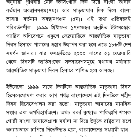
অনুযায়ী পৃথিবীর মোট জনসংখ্যার দিক দিয়ে বাংলা ভাষার
বর্তমান অবস্থানসপ্তম
(
৭ম
)
। আর মাতৃভাষার দিক দিয়ে বাংলা
ভাষার বর্তমান অবস্থানপঞ্চম
(
৫ম
)
। এই তথ্য প্রতিবছরই
পরিবর্তনশীল। ১৯৯৯ খ্রিষ্টাব্দের ১৭নভেম্বর অনুষ্ঠিত ইউনেস্কোর
প্যারিস অধিবেশনে একুশে ফেব্রুয়ারিকে আন্তর্জাতিক মাতৃভাষা
দিবস হিসাবে পালনের প্রস্তাব উত্থাপন করা হলে এতে ১৮৮টি দেশ
সমর্থন জানায়। যার ফলশ্রুতিতে ২০০০ সালের ২১ ফেব্রুয়ারি
থেকে দিবসটি জাতিসংঘের সদস্যদেশসমূহে যথাযথ মর্যাদায়
আন্তর্জাতিক মাতৃভাষা দিবস হিসাবে পালিত হয়ে আসছে।
ইউনেস্কো ১৯৯৯ সালে দিনটিকে আন্তর্জাতিক মাতৃভাষা দিবস
হিসেবেঘোষণা করার আগ পর্যন্ত বাংলাদেশে এই দিনটিকে শহীদ
দিবস হিসেবেপালন করা হতো। মাতৃভাষা আমাদের মানবিক
সত্তার এক অপরিহার্যঅংশ। অথচ ববর্র কুখ্যাত পাকিস্তানি শাসক
গোষ্ঠী বাংলা ভাষাকেপ্রাপ্য মর্যাদা না দিয়ে উর্দুকে রাষ্ট্রভাষা রূপে
অন্যায়ভাবে চাপিয়ে দিতেউদ্যত হলে
,
বাংলাদেশের সংগ্রামী ছাত্র
–