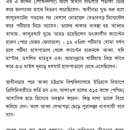
এম এ জাফর
(
শোভনদন্ডী
)
মিলে স্বাধীন বাঙলার পতাকা তৈরি
করে জনগণের মাঝে বিতরণ করেছিলেন। স্বাধীনতা যুদ্ধ শুরু হলে
কালুরঘাটের পতনের পর বেলাল মোহাম্মদ বেতারযন্ত্র ডিস্মেন্টেল
করে পটিয়ায় নিয়ে আসেন। তাদের থাকার ব্যবস্থা হয় আব্বার
বাসায়। কালুরঘাট যুদ্ধে আহত হয়েছিলেন তৎকালীন ক্যাপ্টেন
হারুন
(
পরে মেজর জেনারেল
)
। ১৬ এপ্রিল পটিয়ায় বোমা বর্ষণ
হলে পটিয়া হাসপাতাল থেকে ক্যাপ্টেন হারুনকে আব্বা
,
বদি
মাস্টার
,
তসলিম মাহবুব এবং আমানুল্লাহ খাটিয়ায় নিয়ে কাঁধে
করে ৩
/
৪ মাইল দূরত্বে ধলঘাট হাসপাতালে রেখে এসেছিলেন।
স্বাধীনতার পরে আব্বা চট্টগ্রাম বিশ্ববিদ্যালয়ে ইতিহাস বিভাগে
প্রিলিমিনারীতে ভর্তি হন এবং আলাওল হলের ৩১৩ কক্ষে
(
পশ্চিম
)
আবাসিক ছাত্র হিসেবে অবস্থান করেন। কিন্তু দাদা তাকে বিয়ে
করিয়ে দেন। ফলে আব্বা লেখাপড়া ছেড়ে পুরাদস্তুর ব্যবসায়ী বনে
যান।