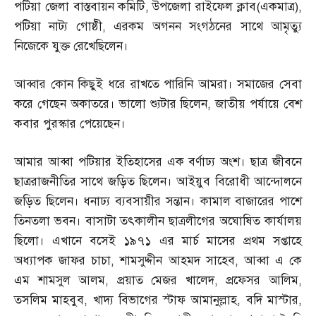
পটিয়া জেলা বাস্তবায়ন কমিটি
,
উপজেলা রাইফেল ক্লাব
(
একমাত্র
),
পটিয়া নাট্য গোষ্ঠী
,
এরকম অগনন সংগঠনের সাথে আমৃত্যু
নিজেকে যুক্ত রেখেছিলেন।
আব্বার কোন কিছুই ধরে রাখতে পারিনি আমরা। সমাজের সেবা
করে গেছেন অকাতরে। ভালো শ্যুটার ছিলেন
,
জাতীয় পর্যায়ে বেশ
কবার পুরস্কার পেয়েছেন।
আমার আব্বা পটিয়ার ইতিহাসের এক বর্ণাঢ্য অংশ। ছাত্র জীবনে
ছাত্ররাজনীতির সাথে জড়িত ছিলেন। আইয়ুব বিরোধী আন্দোলনে
জড়িত ছিলেন। ধনাঢ্য ব্যবসায়ীর সন্তান। কামাল বাজারের পাশে
তিনতলা ভবন। বাসাটা তৎকালীন ছাত্রলীগের অঘোষিত কার্যালয়
ছিলো। এখানে বসেই ১৯৭১ এর মার্চ মাসের প্রথম সপ্তাহে
অধ্যাপক জাফর চাচা
,
শামসুদ্দীন আহমদ সাহেব
,
আব্বা এ কে
এম শামসুল আলম
,
প্রয়াত মেজর খালেদ
,
প্রফেসর আলিম
,
তসলিম মাহবুব
,
খাদ্য বিভাগের স্টাফ আমানুল্লাহ
,
বদি মাস্টার
,