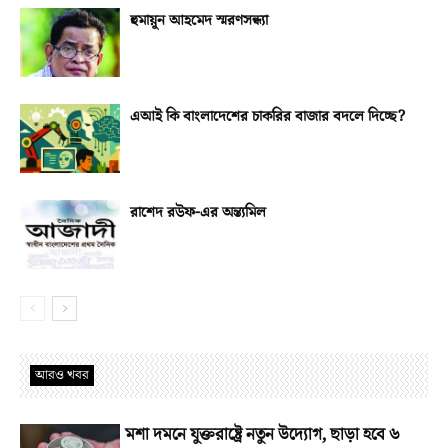
হুমায়ূন আহমেদ স্মরণসন্ধ্যা
এআই কি বাংলাদেশের চাকরির বাজার বদলে দিচ্ছে?
রাশেদ রউফ-এর অন্ত্যমিল
আরও খবর
মশা দমনে যুক্তরাষ্ট্রে নতুন উদ্যোগ, ছাড়া হবে ৬