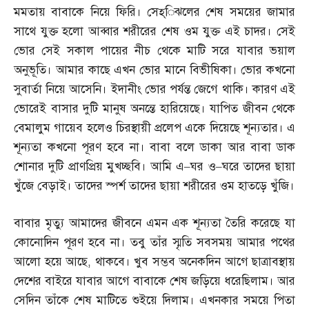
মমতায় বাবাকে নিয়ে ফিরি। সেহ্‌িঝলের শেষ সময়ের জামার
সাথে যুক্ত হলো আব্বার শরীরের শেষ ওম যুক্ত এই চাদর। সেই
ভোর সেই সকাল পায়ের নীচ থেকে মাটি সরে যাবার ভয়াল
অনুভূতি। আমার কাছে এখন ভোর মানে বিভীষিকা। ভোর কখনো
সুবার্তা নিয়ে আসেনি। ইদানীং ভোর পর্যন্ত জেগে থাকি। কারণ এই
ভোরেই বাসার দুটি মানুষ অনন্তে হারিয়েছে। যাপিত জীবন থেকে
বেমালুম গায়েব হলেও চিরস্থায়ী প্রলেপ একে দিয়েছে শূন্যতার। এ
শূন্যতা কখনো পূরণ হবে না। বাবা বলে ডাকা আর বাবা ডাক
শোনার দুটি প্রাণপ্রিয় মুখচ্ছবি। আমি এ
–
ঘর ও
–
ঘরে তাদের ছায়া
খুঁজে বেড়াই। তাদের স্পর্শ তাদের ছায়া শরীরের ওম হাতড়ে খুঁজি।
বাবার মৃত্যু আমাদের জীবনে এমন এক শূন্যতা তৈরি করেছে যা
কোনোদিন পূরণ হবে না। তবু তাঁর স্মৃতি সবসময় আমার পথের
আলো হয়ে আছে
,
থাকবে। খুব সম্ভব অনেকদিন আগে ছাত্রাবস্থায়
দেশের বাইরে যাবার আগে বাবাকে শেষ জড়িয়ে ধরেছিলাম। আর
সেদিন তাঁকে শেষ মাটিতে শুইয়ে দিলাম। এখনকার সময়ে পিতা