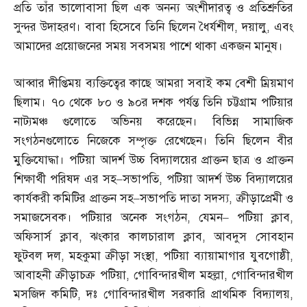
প্রতি তাঁর ভালোবাসা ছিল এক অনন্য অংশীদারত্ব ও প্রতিশ্রুতির
সুন্দর উদাহরণ। বাবা হিসেবে তিনি ছিলেন ধৈর্যশীল
,
দয়ালু
,
এবং
আমাদের প্রয়োজনের সময় সবসময় পাশে থাকা একজন মানুষ।
আব্বার দীপ্তিময় ব্যক্তিত্বের কাছে আমরা সবাই কম বেশী ম্রিয়মাণ
ছিলাম। ৭০ থেকে ৮০ ও ৯০র দশক পর্যন্ত তিনি চট্টগ্রাম পটিয়ার
নাট্যমঞ্চ গুলোতে অভিনয় করেছেন। বিভিন্ন সামাজিক
সংগঠনগুলোতে নিজেকে সম্পৃক্ত রেখেছেন। তিনি ছিলেন বীর
মুক্তিযোদ্ধা। পটিয়া আদর্শ উচ্চ বিদ্যালয়ের প্রাক্তন ছাত্র ও প্রাক্তন
শিক্ষার্থী পরিষদ এর সহ
–
সভাপতি
,
পটিয়া আদর্শ উচ্চ বিদ্যালয়ের
কার্যকরী কমিটির প্রাক্তন সহ
–
সভাপতি দাতা সদস্য
,
ক্রীড়াপ্রেমী ও
সমাজসেবক। পটিয়ার অনেক সংগঠন
,
যেমন
–
পটিয়া ক্লাব
,
অফিসার্স ক্লাব
,
ঝংকার কালচারাল ক্লাব
,
আবদুস সোবহান
ফুটবল দল
,
মহকুমা ক্রীড়া সংস্থা
,
পটিয়া ব্যায়ামাগার যুবগোষ্ঠী
,
আবাহনী ক্রীড়াচক্র পটিয়া
,
গোবিন্দারখীল মহল্লা
,
গোবিন্দারখীল
মসজিদ কমিটি
,
দঃ গোবিন্দারখীল সরকারি প্রাথমিক বিদ্যালয়
,