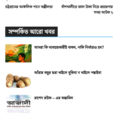
চট্টগ্রামের আঞ্চলিক গানে অশ্লীলতা
বাঁশখালীতে জাল টাকা নিয়ে প্রতারণার
সময় আটক ২
সম্পর্কিত আরো খবর
আমরা কি ব্যবহারকারীই থাকব, নাকি নির্মাতাও হব?
আঁরার কচুর ছরা খাইলে বুঝিবা ন খাইলে পস্তাইবা
রাশেদ রউফ – এর অন্ত্যমিল