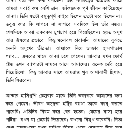
আব্বা ঘরে কম কথা বলতেন। তাঁর ব্যক্তিত্বের তীব্রতার কাছে
আমরা সবাই কম বেশি ম্লান। জাঁকজমক পূর্ণ জীবন কাটিয়েছেন
আব্বা। তিনি যতটা বন্ধুত্বপূর্ণ বাইরে ছিলেন ততটা ঘরে ছিলেন না।
তবুও কার কি লাগবে না লাগবে সবদিকে ছিল তাঁর নজর।
শেষদিকে আব্বা একরকম চুপচাপ হয়ে গিয়েছিলেন। হয়ত অসুখ
আর ঔষধের প্রভাবে। কিন্তু মনোবল হারাননি। আমাদের বুঝতে
দেননি অসুখের তীব্রতা। আম্মাকে নিয়ে ডাক্তার হাসপাতাল
ল্যাব
…
এসবের মাঝে আব্বা চলে গেলেন। আব্বার যখন ফোর্থ
ষ্টেজ তখন ব্যাপারটা সামনে আসে আমাদের। অনেক দেরি হয়ে
গিয়েছিলো। কিন্তু আব্বার সাথে আমরাও খুব আশাবাদী ছিলাম
,
তিনি ফিরবেন।
আব্বার হাসিখুশি চেহারার মাঝে তিনি অকাতরে আমাদের জন্য
করে গেছেন। ভীষণ অসুস্থতা হাঁটুর ব্যাথা তাকে কাবু করতে
পারেনি। প্রতিদিন নিয়ম করে বের হতেন। মেয়ের বাসা হয়ে
পটিয়া। যখন যা চেয়েছি দিয়েছেন। কখনো বিমুখ করেননি। নিত্য
দেখা মানুষগুলো যখন যাপিত জীবন থেকে বেমালুম উবে যায়