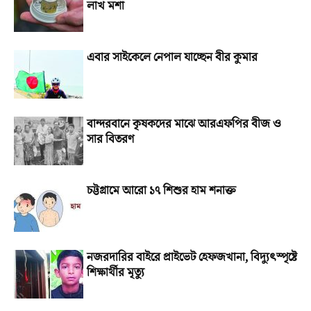
লাখ মশা
এবার সাইকেলে নেপাল যাচ্ছেন বীর কুমার
বান্দরবানে কৃষকদের মাঝে আরএফপির বীজ ও
সার বিতরণ
চট্টগ্রামে আরো ১৭ শিশুর হাম শনাক্ত
নজরদারির বাইরে প্রাইভেট হেফজখানা, বিদ্যুৎস্পৃষ্টে
শিক্ষার্থীর মৃত্যু