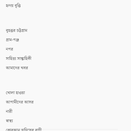
হৃদয় বৃত্তি
বৃহত্তর চট্টগ্রাম
গ্রাম-গঞ্জ
নগর
সাহিত্য সাপ্তাহিকী
আমাদের খবর
খোলা হাওয়া
আগামীদের আসর
নারী
স্বাস্থ্য
কোরআন হাদিসের বাণী