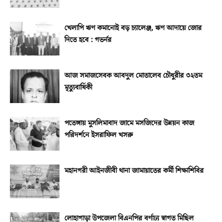
খেলাপি ঋণ কমানোই বড় চ্যালেঞ্জ, ঋণ আদায়ে জোর
দিতে হবে : গভর্নর
আজ সমাজসেবক আবদুল মোতালেব চৌধুরীর ৩২তম
মৃত্যুবার্ষিকী
পতেঙ্গায় মুসলিমাবাদ জামে মসজিদের উন্নয়ন কাজ
পরিদর্শনে ইসরাফিল খসরু
মহানগরী আইনজীবী থানা জামায়াতের কর্মী শিক্ষাশিবির
লোহাগাড়া উপজেলা বিএনপির বর্ণাঢ্য স্বাগত মিছিল