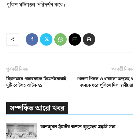
পুলিশ ঘটনাস্থল পরিদর্শন করে।
পূর্ববর্তী নিবন্ধ
পরবর্তী নিবন্ধ
মিয়ানমারে পাচারকালে সিমেন্টবোঝাই
খেলনা পিস্তল ও ধারালো অস্ত্রসহ ৪
দুটি বোটসহ আটক ২১
জনকে ধরে পুলিশে দিল স্থানীয়রা
সম্পর্কিত আরো খবর
আনজুমান ট্রাস্টের জশনে জুলুছের প্রস্তুতি সভা