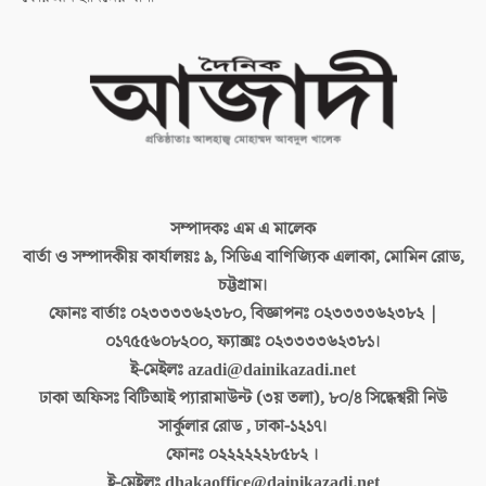
সম্পাদকঃ
এম এ মালেক
বার্তা ও সম্পাদকীয় কার্যালয়ঃ
৯, সিডিএ বাণিজ্যিক এলাকা, মোমিন রোড,
চট্টগ্রাম।
ফোনঃ বার্তাঃ
০২৩৩৩৩৬২৩৮০, বিজ্ঞাপনঃ ০২৩৩৩৩৬২৩৮২ |
০১৭৫৫৬০৮২০০, ফ্যাক্সঃ ০২৩৩৩৩৬২৩৮১।
ই-মেইলঃ
azadi@dainikazadi.net
ঢাকা অফিসঃ
বিটিআই প্যারামাউন্ট (৩য় তলা), ৮০/৪ সিদ্ধেশ্বরী নিউ
সার্কুলার রোড , ঢাকা-১২১৭।
ফোনঃ
০২২২২২২৮৫৮২ ।
ই-মেইলঃ
dhakaoffice@dainikazadi.net