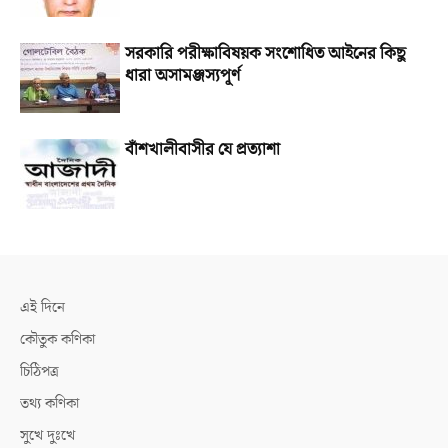
সরকারি পরীক্ষাবিষয়ক সংশোধিত আইনের কিছু
ধারা অসামঞ্জস্যপূর্ণ
বাঁশখালীবাসীর যে প্রত্যাশা
এই দিনে
কৌতুক কণিকা
চিঠিপত্র
তথ্য কণিকা
সুখে দুঃখে