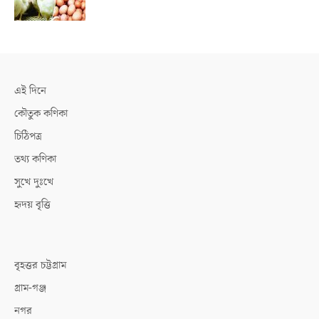
এই দিনে
কৌতুক কণিকা
চিঠিপত্র
তথ্য কণিকা
সুখে দুঃখে
হৃদয় বৃত্তি
বৃহত্তর চট্টগ্রাম
গ্রাম-গঞ্জ
নগর