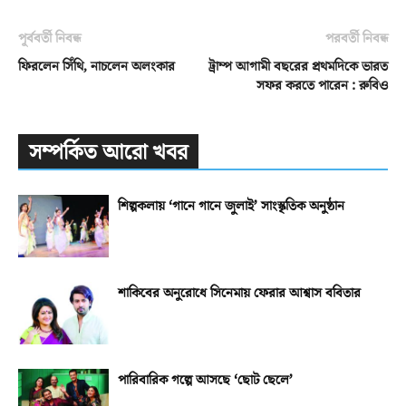
পূর্ববর্তী নিবন্ধ
পরবর্তী নিবন্ধ
ফিরলেন সিঁথি, নাচলেন অলংকার
ট্রাম্প আগামী বছরের প্রথমদিকে ভারত
সফর করতে পারেন : রুবিও
সম্পর্কিত আরো খবর
শিল্পকলায় ‘গানে গানে জুলাই’ সাংস্কৃতিক অনুষ্ঠান
শাকিবের অনুরোধে সিনেমায় ফেরার আশ্বাস ববিতার
পারিবারিক গল্পে আসছে ‘ছোট ছেলে’