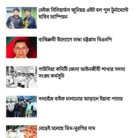
বেইজ বিলিয়ার্ডস জুনিয়র এইট বল পুল টুর্নামেন্টে
হাবিব চ্যাম্পিয়ন
ব্যতিক্রমী উদ্যোগে চাঙা চট্টগ্রাম বিএনপি
গাউসিয়া কমিটি জেলা আইনজীবী শাখার সদস্য
সংগ্রহ কর্মসূচি
দলবেঁধে বাইক চালানোর আড়ালে ইয়াবা পাচার
বেড়েই চলেছে ডিম-মুরগির দাম