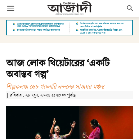
আজ লোক থিয়েটারের ‘একটি
অবাস্তব গল্প’
শিল্পকলায় স্কেচ গ্যালারি নন্দনের সাজঘর মঞ্চস্থ
| রবিবার , ২৮ জুন, ২০২৬ at ৬:০৩ পূর্বাহ্ণ