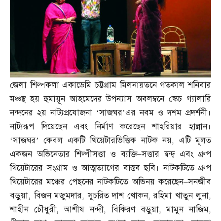
জেলা শিল্পকলা একাডেমি চট্টগ্রাম মিলনায়তনে গতকাল শনিবার
মঞ্চস্থ হয় হুমায়ূন আহমেদের উপন্যাস অবলম্বনে স্কেচ গ্যালারি
নন্দনের ২য় নাট্যপ্রযোজনা ‘সাজঘর’এর নবম ও দশম প্রদর্শনী।
নাট্যরূপ দিয়েছেন এবং নির্মাণ করেছেন শাহরিয়ার হান্নান।
‘সাজঘর’ কেবল একটি থিয়েটারভিত্তিক নাটক নয়
,
এটি মূলত
একজন অভিনেতার শিল্পীসত্তা ও ব্যক্তি
–
সত্তার দ্বন্দ্ব এবং গ্রুপ
থিয়েটারের সংগ্রাম ও আত্মত্যাগের বাস্তব ছবি। নাটকটিতে গ্রুপ
থিয়েটারের মঞ্চের পেছনের নাটকটিতে অভিনয় করেছেন
–
সনজীব
বড়ুয়া
,
বিজন মজুমদার
,
সুচরিত দাশ খোকন
,
রহিমা খাতুন লুনা
,
শাহীন চৌধুরী
,
আশীষ নন্দী
,
বিকিরণ বড়ুয়া
,
মামুন নাজিম
,