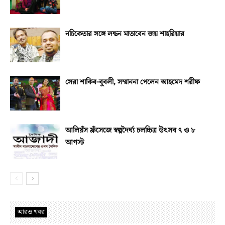
নচিকেতার সঙ্গে লন্ডন মাতাবেন জয় শাহরিয়ার
সেরা শাকিব-বুবলী, সম্মাননা পেলেন আহমেদ শরীফ
আলিয়ঁস ফ্রঁসেজে স্বল্পদৈর্ঘ্য চলচ্চিত্র উৎসব ৭ ও ৮
আগস্ট
আরও খবর