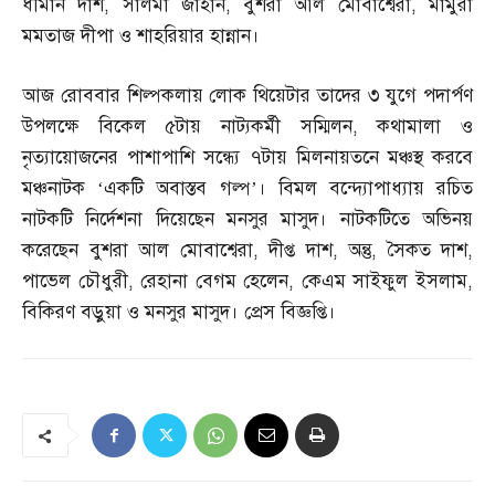
ধীমান দাশ
,
সালমা জাহান
,
বুশরা আল মোবাশ্বেরা
,
মামুরা
মমতাজ দীপা ও শাহরিয়ার হান্নান।
আজ রোববার শিল্পকলায় লোক থিয়েটার তাদের ৩ যুগে পদার্পণ
উপলক্ষে বিকেল ৫টায় নাট্যকর্মী সম্মিলন
,
কথামালা ও
নৃত্যায়োজনের পাশাপাশি সন্ধ্যে ৭টায় মিলনায়তনে মঞ্চস্থ করবে
মঞ্চনাটক ‘একটি অবাস্তব গল্প’। বিমল বন্দ্যোপাধ্যায় রচিত
নাটকটি নির্দেশনা দিয়েছেন মনসুর মাসুদ। নাটকটিতে অভিনয়
করেছেন বুশরা আল মোবাশ্বেরা
,
দীপ্ত দাশ
,
অন্তু
,
সৈকত দাশ
,
পাভেল চৌধুরী
,
রেহানা বেগম হেলেন
,
কেএম সাইফুল ইসলাম
,
বিকিরণ বড়ুয়া ও মনসুর মাসুদ। প্রেস বিজ্ঞপ্তি।