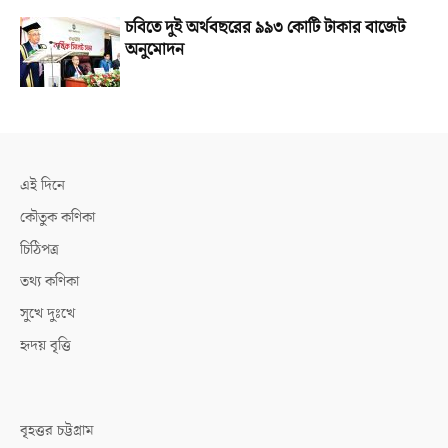
চবিতে দুই অর্থবছরের ৯৯৩ কোটি টাকার বাজেট
অনুমোদন
এই দিনে
কৌতুক কণিকা
চিঠিপত্র
তথ্য কণিকা
সুখে দুঃখে
হৃদয় বৃত্তি
বৃহত্তর চট্টগ্রাম