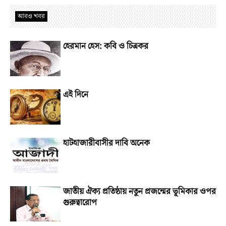
আরও খবর
হেরমান হেস: কবি ও চিত্রকর
এই দিনে
হাটহাজারীবাসীর দাবি অনেক
জাতীয় ঐক্য প্রতিষ্ঠায় নতুন প্রজন্মের ভূমিকার ওপর
গুরুত্বারোপ