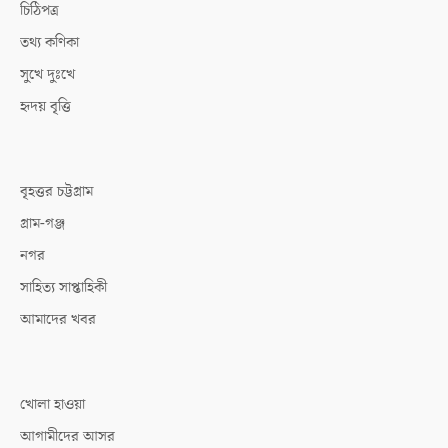
চিঠিপত্র
তথ্য কণিকা
সুখে দুঃখে
হৃদয় বৃত্তি
বৃহত্তর চট্টগ্রাম
গ্রাম-গঞ্জ
নগর
সাহিত্য সাপ্তাহিকী
আমাদের খবর
খোলা হাওয়া
আগামীদের আসর