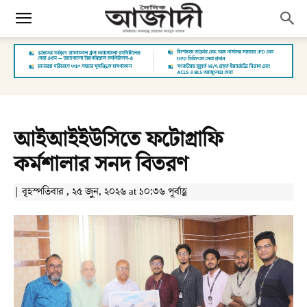
আইআইইউসিতে ফটোগ্রাফি
কর্মশালার সনদ বিতরণ
| বৃহস্পতিবার , ২৫ জুন, ২০২৬ at ১০:৩৬ পূর্বাহ্ণ