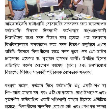
আইআইইউসি ফটোগ্রাফি সোসাইটির সদস্যদের জন্য অ্যাডভান্সড
ফটোগ্রাফি বিষয়ক দিনব্যাপী কর্মশালায় অংশগ্রহণকারী
শিক্ষার্থীদের মধ্যে সনদ বিতরণ করা হয়েছে। গত মঙ্গলবার
বিশ্ববিদ্যালয়ের কনফারেন্স রুমে সনদ বিতরণ অনুষ্ঠানে প্রধান
অতিথি হিসেবে শিক্ষার্থীদের হাতে সনদ তুলে দেন প্রো
–
ভাইস
চ্যান্সেলর প্রফেসর ড
.
মুহাম্মদ হাসমত আলী। উপস্থিত ছিলেন
রেজিস্ট্রার কর্নেল মোহাম্মদ কাশেম
, (
অব
.)
এবং জনসংযোগ
বিভাগের সিনিয়র সহকারী পরিচালক মোসতাক খন্দকার।
বক্তারা বলেন
,
বর্তমান বিশ্বে ফটোগ্রাফি শুধু একটি শখ বা
শিল্পচর্চার মাধ্যম নয়
,
বরং এটি যোগাযোগ
,
তথ্য উপস্থাপন এবং
সৃজনশীল অভিব্যক্তির একটি শক্তিশালী মাধ্যম হিসেবে প্রতিষ্ঠিত
হয়েছে। শিক্ষার্থীদের নান্দনিক বোধের চর্চা এবং পেশাগত দক্ষতা