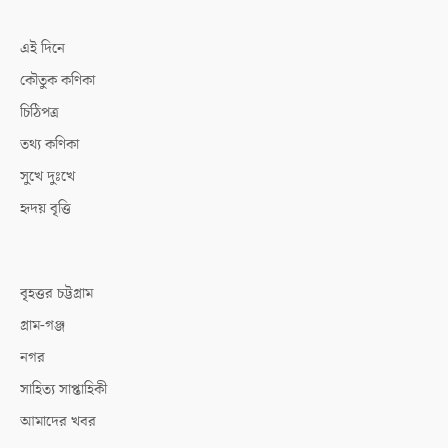
এই দিনে
কৌতুক কণিকা
চিঠিপত্র
তথ্য কণিকা
সুখে দুঃখে
হৃদয় বৃত্তি
বৃহত্তর চট্টগ্রাম
গ্রাম-গঞ্জ
নগর
সাহিত্য সাপ্তাহিকী
আমাদের খবর