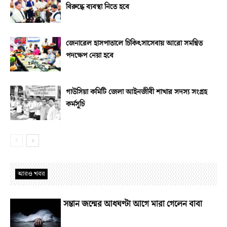
বিরুদ্ধে ব্যবস্থা নিতে হবে
জেনারেল হাসপাতালে চিকিৎসাসেবায় আরো সমন্বিত
পদক্ষেপ নেয়া হবে
গাউসিয়া কমিটি জেলা আইনজীবী শাখার সদস্য সংগ্রহ
কর্মসূচি
আরও খবর
সন্তান জন্মের আধঘণ্টা আগে মারা গেলেন বাবা