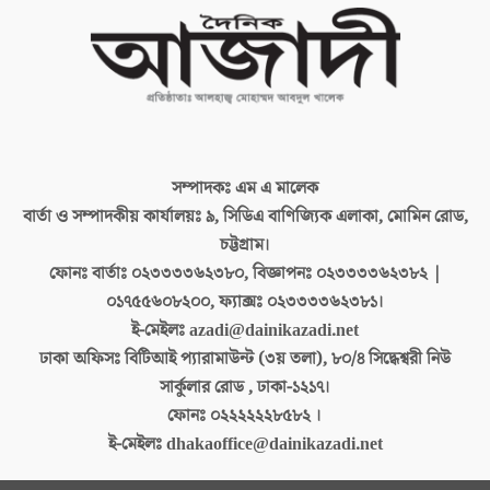
সম্পাদকঃ
এম এ মালেক
বার্তা ও সম্পাদকীয় কার্যালয়ঃ
৯, সিডিএ বাণিজ্যিক এলাকা, মোমিন রোড,
চট্টগ্রাম।
ফোনঃ বার্তাঃ
০২৩৩৩৩৬২৩৮০, বিজ্ঞাপনঃ ০২৩৩৩৩৬২৩৮২ |
০১৭৫৫৬০৮২০০, ফ্যাক্সঃ ০২৩৩৩৩৬২৩৮১।
ই-মেইলঃ
azadi@dainikazadi.net
ঢাকা অফিসঃ
বিটিআই প্যারামাউন্ট (৩য় তলা), ৮০/৪ সিদ্ধেশ্বরী নিউ
সার্কুলার রোড , ঢাকা-১২১৭।
ফোনঃ
০২২২২২২৮৫৮২ ।
ই-মেইলঃ
dhakaoffice@dainikazadi.net