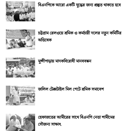
বিএনপিকে আরো একটি যুদ্ধের জন্য প্রস্তুত থাকতে হবে
চট্টগ্রাম রেলওয়ে শ্রমিক ও কর্মচারী দলের নতুন কমিটির
অভিষেক
মুন্সীপাড়ায় মাদকবিরোধী মানববন্ধন
জলিল টেক্সটাইল মিল গেটে শ্রমিক সমাবেশ
হেফাজতের আমীরের সাথে বিএনপি নেতা শামীমের
সৌজন্য সাক্ষাৎ