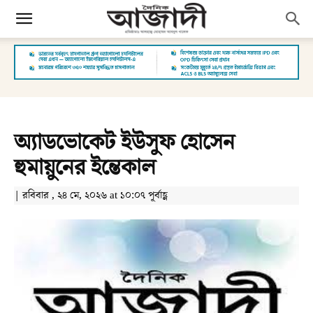
অ্যাডভোকেট ইউসুফ হোসেন
হুমায়ুনের ইন্তেকাল
| রবিবার , ২৪ মে, ২০২৬ at ১০:০৭ পূর্বাহ্ণ