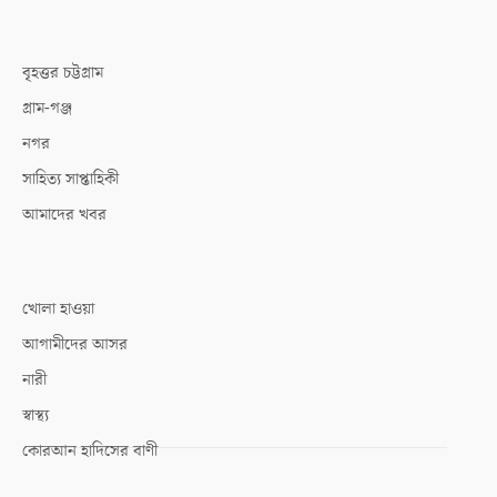
বৃহত্তর চট্টগ্রাম
গ্রাম-গঞ্জ
নগর
সাহিত্য সাপ্তাহিকী
আমাদের খবর
খোলা হাওয়া
আগামীদের আসর
নারী
স্বাস্থ্য
কোরআন হাদিসের বাণী