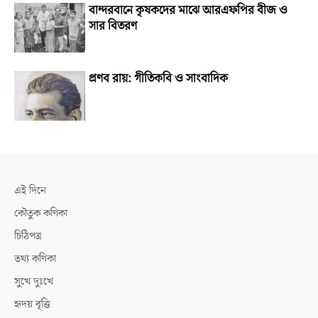
বান্দরবানে কৃষকদের মাঝে আরএফপির বীজ ও
সার বিতরণ
প্রণব রায়: গীতিকবি ও সাংবাদিক
এই দিনে
কৌতুক কণিকা
চিঠিপত্র
তথ্য কণিকা
সুখে দুঃখে
হৃদয় বৃত্তি