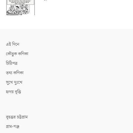
এই দিনে
কৌতুক কণিকা
চিঠিপত্র
তথ্য কণিকা
সুখে দুঃখে
হৃদয় বৃত্তি
বৃহত্তর চট্টগ্রাম
গ্রাম-গঞ্জ