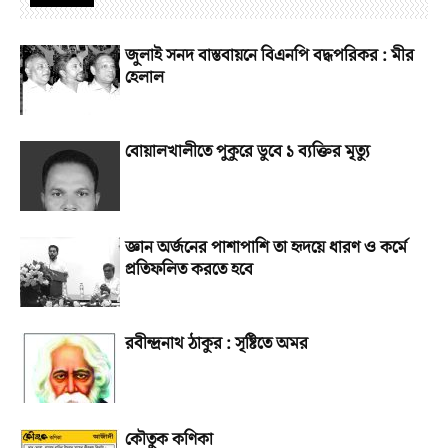
জুলাই সনদ বাস্তবায়নে বিএনপি বদ্ধপরিকর : মীর
হেলাল
বোয়ালখালীতে পুকুরে ডুবে ১ ব্যক্তির মৃত্যু
জ্ঞান অর্জনের পাশাপাশি তা হৃদয়ে ধারণ ও কর্মে
প্রতিফলিত করতে হবে
রবীন্দ্রনাথ ঠাকুর : সৃষ্টিতে অমর
কৌতুক কণিকা