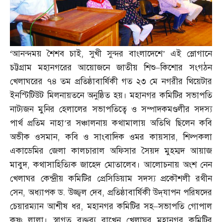
‘
আনন্দময় শৈশব চাই
,
সুখী সুন্দর বাংলাদেশে’ এই স্লোগানে
চট্টগ্রাম মহানগরের আয়োজনে জাতীয় শিশু
–
কিশোর সংগঠন
খেলাঘরের ৭৪ তম প্রতিষ্ঠাবার্ষিকী গত ২৩ মে নগরীর থিয়েটার
ইনস্টিটিউট মিলনায়তনে অনুষ্ঠিত হয়। মহানগর কমিটির সভাপতি
নাট্যজন মুনির হেলালের সভাপতিত্বে ও সম্পাদকমণ্ডলীর সদস্য
পার্থ প্রতিম নাহা’র সঞ্চালনায় কথামালায় অতিথি ছিলেন কবি
অভীক ওসমান
,
কবি ও সাংবাদিক ওমর কায়সার
,
শিল্পকলা
একাডেমির জেলা কালচারাল অফিসার সৈয়দ মুহম্মদ আয়াজ
মাবুদ
,
কথাসাহিত্যিক জাহেদ মোতালেব। আলোচনায় অংশ নেন
খেলাঘর কেন্দ্রীয় কমিটির প্রেসিডিয়াম সদস্য প্রকৌশলী রথীন
সেন
,
অধ্যাপক ড
.
উজ্জ্বল দেব
,
প্রতিষ্ঠাবার্ষিকী উদ্‌যাপন পরিষদের
চেয়ারম্যান আশীষ ধর
,
মহানগর কমিটির সহ
–
সভাপতি গোপাল
কৃষ্ণ লালা। স্বাগত বক্তব্য রাখেন খেলাঘর মহানগর কমিটির