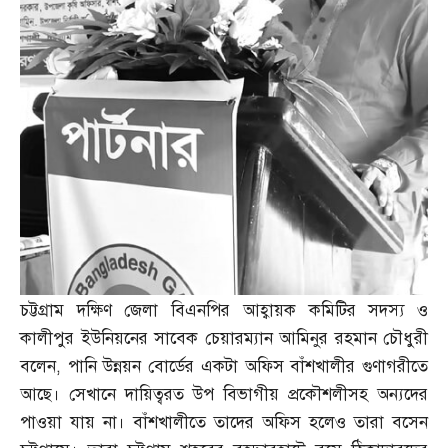
চট্টগ্রাম দক্ষিণ জেলা বিএনপির আহ্বায়ক কমিটির সদস্য ও
কালীপুর ইউনিয়নের সাবেক চেয়ারম্যান আমিনুর রহমান চৌধুরী
বলেন
,
পানি উন্নয়ন বোর্ডের একটা অফিস বাঁশখালীর গুণাগরীতে
আছে। সেখানে দায়িত্বরত উপ বিভাগীয় প্রকৌশলীসহ অন্যদের
পাওয়া যায় না। বাঁশখালীতে তাদের অফিস হলেও তারা বসেন