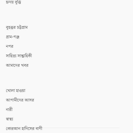
হৃদয় বৃত্তি
বৃহত্তর চট্টগ্রাম
গ্রাম-গঞ্জ
নগর
সাহিত্য সাপ্তাহিকী
আমাদের খবর
খোলা হাওয়া
আগামীদের আসর
নারী
স্বাস্থ্য
কোরআন হাদিসের বাণী