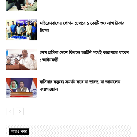
মাইক্রোবাসের গোপন চেম্বারে ১ কোটি ৩০ লাখ টাকার
ইয়াবা
শেখ হাসিনা দেশে ফিরলে আইনি পথেই কারাগারে যাবেন
: আইনমন্ত্রী
হাসিনার বক্তব্য সমর্থন করে না ভারত, যা জানালেন
জয়সওয়াল
আরও খবর