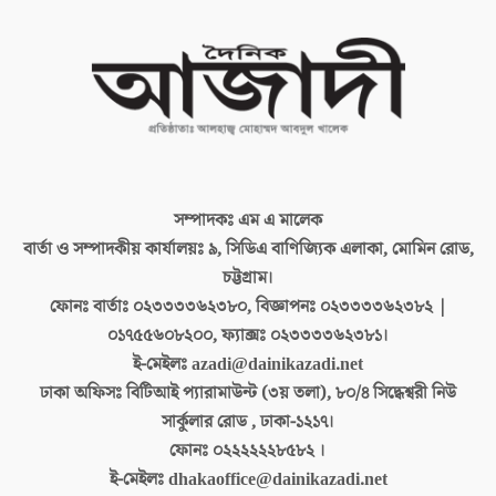
সম্পাদকঃ
এম এ মালেক
বার্তা ও সম্পাদকীয় কার্যালয়ঃ
৯, সিডিএ বাণিজ্যিক এলাকা, মোমিন রোড,
চট্টগ্রাম।
ফোনঃ বার্তাঃ
০২৩৩৩৩৬২৩৮০, বিজ্ঞাপনঃ ০২৩৩৩৩৬২৩৮২ |
০১৭৫৫৬০৮২০০, ফ্যাক্সঃ ০২৩৩৩৩৬২৩৮১।
ই-মেইলঃ
azadi@dainikazadi.net
ঢাকা অফিসঃ
বিটিআই প্যারামাউন্ট (৩য় তলা), ৮০/৪ সিদ্ধেশ্বরী নিউ
সার্কুলার রোড , ঢাকা-১২১৭।
ফোনঃ
০২২২২২২৮৫৮২ ।
ই-মেইলঃ
dhakaoffice@dainikazadi.net