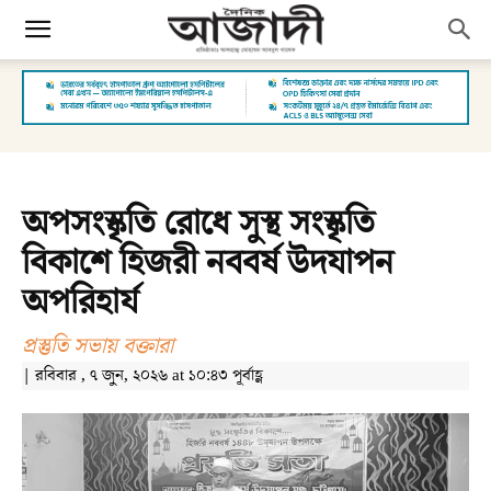
অপসংস্কৃতি রোধে সুস্থ সংস্কৃতি
বিকাশে হিজরী নববর্ষ উদযাপন
অপরিহার্য
প্রস্তুতি সভায় বক্তারা
| রবিবার , ৭ জুন, ২০২৬ at ১০:৪৩ পূর্বাহ্ণ