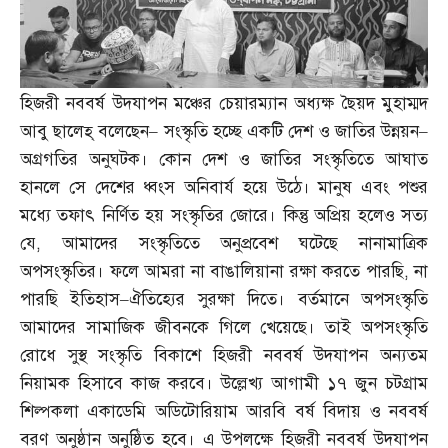
হিজরী নববর্ষ উদযাপন মঞ্চের চেয়ারম্যান অধ্যক্ষ ছৈয়দ মুহাম্মদ
আবু ছালেহ্‌ বলেছেন
–
সংস্কৃতি হচ্ছে একটি দেশ ও জাতির উন্নয়ন
–
অগ্রগতির অনুঘটক। কোন দেশ ও জাতির সংস্কৃতিতে আঘাত
হানলে সে দেশের ধ্বংস অনিবার্য হয়ে উঠে। মানুষ এবং পশুর
মধ্যে তফাৎ নির্ণিত হয় সংস্কৃতির জোরে। কিন্তু অপ্রিয় হলেও সত্য
যে
,
আমাদের সংস্কৃতিতে অনুপ্রবেশ ঘটেছে নানামাত্রিক
অপসংস্কৃতির। ফলে আমরা না বাঙালিয়ানা রক্ষা করতে পারছি
,
না
পারছি ইতিহাস
–
ঐতিহ্যের সুরক্ষা দিতে। বর্তমানে অপসংস্কৃতি
আমাদের সামাজিক জীবনকে গিলে খেয়েছে। তাই অপসংস্কৃতি
রোধে সুস্থ সংস্কৃতি বিকাশে হিজরী নববর্ষ উদযাপন অন্যতম
নিয়ামক হিসাবে কাজ করবে। উল্লেখ্য আগামী ১৭ জুন চটগ্রাম
শিল্পকলা একাডেমি অডিটোরিয়াম আরবি বর্ষ বিদায় ও নববর্ষ
বরণ অনুষ্ঠান অনুষ্ঠিত হবে। এ উপলক্ষে হিজরী নববর্ষ উদযাপন