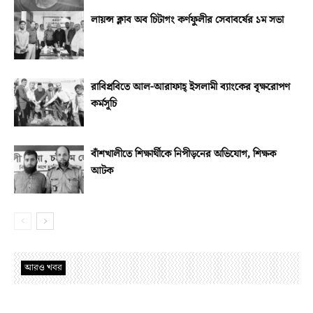
লায়ন্স ক্লাব অব চিটাগং কর্ণফুলীর সেবাবর্ষের ১ম সভা
রাবিপ্রবিতে আল-আরাফাহ্‌ ইসলামী ব্যাংকের বৃক্ষরোপণ
কর্মসূচি
বাঁশখালীতে শিক্ষার্থীকে নিপীড়নের অভিযোগ, শিক্ষক
আটক
আরও খবর