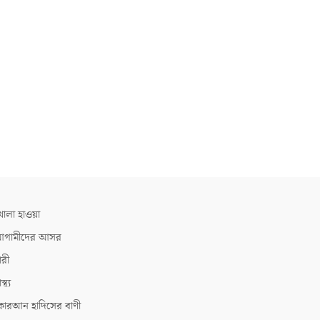
োলা হাওয়া
গামীদের আসর
ারী
াস্থ্য
োরআন হাদিসের বাণী