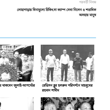
পরবর্তী নিবন্ধ
লোহাগাড়ায় বিনামূল্যে চিকিৎসা ক্যাম্প সেবা নিলেন ৫ শতাধিক
অসহায় মানুষ
য়ে থাকবেন জুলাই-আগস্টের
রেডিসন ব্লুর হলরুম পরিদর্শনে মাহবুবের
রহমান শামীম