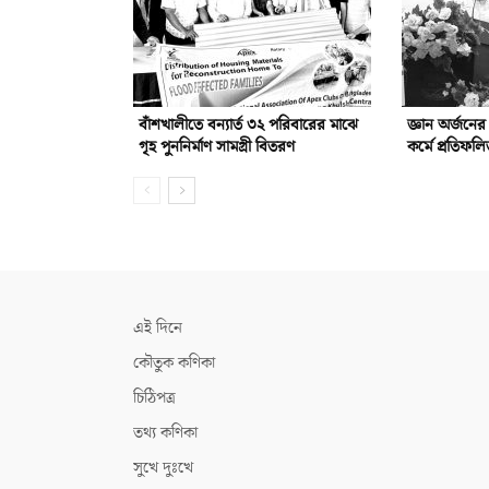
বাঁশখালীতে বন্যার্ত ৩২ পরিবারের মাঝে
জ্ঞান অর্জনে
গৃহ পুননির্মাণ সামগ্রী বিতরণ
কর্মে প্রতিফ
এই দিনে
কৌতুক কণিকা
চিঠিপত্র
তথ্য কণিকা
সুখে দুঃখে