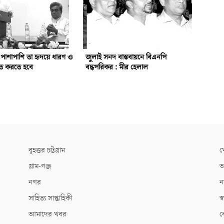
র পাশাপাশি তা হৃদয়ে ধারণ ও
জুলাই সনদ বাস্তবায়নে বিএনপি
লিত করতে হবে
বদ্ধপরিকর : মীর হেলাল
বৃহত্তর চট্টগ্রাম
খ
গ্রাম-গঞ্জ
আ
নগর
ন
সাহিত্য সাপ্তাহিকী
স্ব
আমাদের খবর
ক