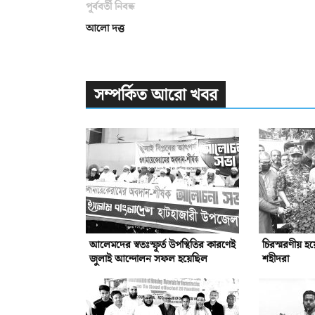
পূর্ববর্তী নিবন্ধ
আলো দত্ত
সম্পর্কিত আরো খবর
আলেমদের স্বতঃস্ফূর্ত উপস্থিতির কারণেই
চিরস্মরণীয় হ
জুলাই আন্দোলন সফল হয়েছিল
শহীদরা