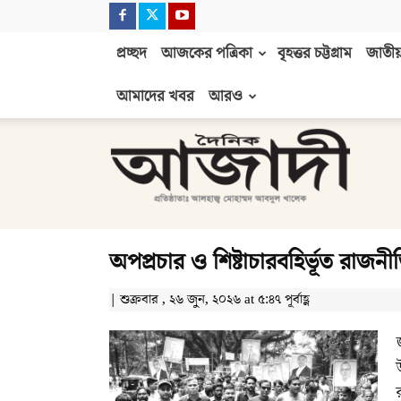
প্রচ্ছদ
আজকের পত্রিকা
বৃহত্তর চট্টগ্রাম
জাতীয়
আমাদের খবর
আরও
দৈনিক
আজাদী
অপপ্রচার ও শিষ্টাচারবহির্ভূত রাজনী
| শুক্রবার , ২৬ জুন, ২০২৬ at ৫:৪৭ পূর্বাহ্ণ