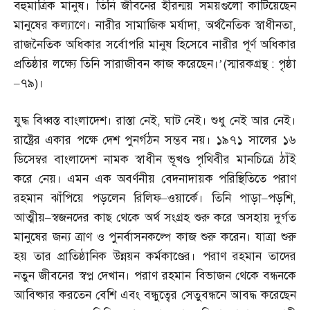
বহুমাত্রিক মানুষ। তিনি জীবনের হীরন্ময় সময়গুলো কাটিয়েছেন
মানুষের কল্যাণে। নারীর সামাজিক মর্যাদা
,
অর্থনৈতিক স্বাধীনতা
,
রাজনৈতিক অধিকার সর্বোপরি মানুষ হিসেবে নারীর পূর্ণ অধিকার
প্রতিষ্ঠার লক্ষ্যে তিনি সারাজীবন কাজ করেছেন।’
(
স্মারকগ্রন্থ
:
পৃষ্ঠা
–
৭৯
)
।
যুদ্ধ বিধ্বস্ত বাংলাদেশ। রাস্তা নেই
,
ঘাট নেই। শুধু নেই আর নেই।
রাষ্ট্রের একার পক্ষে দেশ পুনর্গঠন সম্ভব নয়। ১৯৭১ সালের ১৬
ডিসেম্বর বাংলাদেশ নামক স্বাধীন ভূখণ্ড পৃথিবীর মানচিত্রে ঠাঁই
করে নেয়। এমন এক অবর্ণনীয় বেদনাদায়ক পরিস্থিতিতে পরাণ
রহমান ঝাঁপিয়ে পড়লেন রিলিফ
–
ওয়ার্কে। তিনি পাড়া
–
পড়শি
,
আত্মীয়
–
স্বজনদের কাছ থেকে অর্থ সংগ্রহ শুরু করে অসহায় দুর্গত
মানুষের জন্য ত্রাণ ও পুনর্বাসনকল্পে কাজ শুরু করেন। যাত্রা শুরু
হয় তার প্রাতিষ্ঠানিক উন্নয়ন কর্মকাণ্ডের। পরাণ রহমান তাদের
নতুন জীবনের স্বপ্ন দেখান। পরাণ রহমান বিভাজন থেকে বন্ধনকে
আবিষ্কার করতেন বেশি এবং বন্ধুত্বের সেতুবন্ধনে আবদ্ধ করেছেন