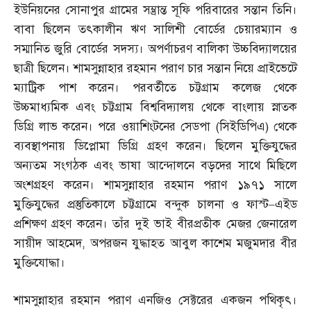
ইউনিয়নের সোনাপুর গ্রামের সম্ভ্রান্ত সূফি পরিবারের সন্তান তিনি।
বাবা ছিলেন তৎকালীন ঋণ সালিশী বোর্ডের চেয়ারম্যান ও
সম্মানিত জুরি বোর্ডের সদস্য। অপর্ণাচরণ বালিকা উচ্চবিদ্যালয়ের
ছাত্রী ছিলেন। শামসুন্নাহার রহমান পরাণ চার সন্তান নিয়ে প্রাইভেটে
ম্যাট্রিক পাশ করেন। পরবর্তীতে চট্টগ্রাম কলেজ থেকে
উচ্চমাধ্যমিক এবং চট্টগ্রাম বিশ্ববিদ্যালয় থেকে বাংলায় স্নাতক
ডিগ্রি লাভ করেন। পরে ওয়াশিংটনের সেডপা
(
সিইডিপিএ
)
থেকে
ব্যবস্থাপনায় ডিপ্লোমা ডিগ্রি গ্রহণ করেন। ছিলেন মুক্তিযুদ্ধের
অন্যতম সংগঠক এবং ভাষা আন্দোলনে বড়দের সাথে মিছিলে
অংশগ্রহণ করেন। শামসুন্নাহার রহমান পরাণ ১৯৭১ সালে
মুক্তিযুদ্ধের প্রস্তুতিকালে চট্টগ্রামে বন্দুক চালনা ও ফাস্ট
–
এইড
প্রশিক্ষণ গ্রহণ করেন। তাঁর দুই ভাই বীরপ্রতীক মেজর জেনারেল
সায়ীদ আহমেদ
,
অপরজন যুদ্ধাহত আবুল কাশেম মজুমদার বীর
মুক্তিযোদ্ধা।
শামসুন্নাহার রহমান পরাণ এনজিও সেক্টরের একজন পথিকৃৎ।