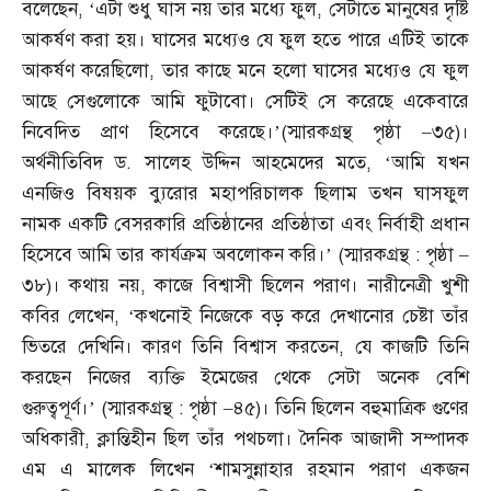
বলেছেন
, ‘
এটা শুধু ঘাস নয় তার মধ্যে ফুল
,
সেটাতে মানুষের দৃষ্টি
আকর্ষণ করা হয়। ঘাসের মধ্যেও যে ফুল হতে পারে এটিই তাকে
আকর্ষণ করেছিলো
,
তার কাছে মনে হলো ঘাসের মধ্যেও যে ফুল
আছে সেগুলোকে আমি ফুটাবো। সেটিই সে করেছে একেবারে
নিবেদিত প্রাণ হিসেবে করেছে।’
(
স্মারকগ্রন্থ পৃষ্ঠা
–
৩৫
)
।
অর্থনীতিবিদ ড
.
সালেহ উদ্দিন আহমেদের মতে
, ‘
আমি যখন
এনজিও বিষয়ক ব্যুরোর মহাপরিচালক ছিলাম তখন ঘাসফুল
নামক একটি বেসরকারি প্রতিষ্ঠানের প্রতিষ্ঠাতা এবং নির্বাহী প্রধান
হিসেবে আমি তার কার্যক্রম অবলোকন করি।’
(
স্মারকগ্রন্থ
:
পৃষ্ঠা
–
৩৮
)
। কথায় নয়
,
কাজে বিশ্বাসী ছিলেন পরাণ। নারীনেত্রী খুশী
কবির লেখেন
, ‘
কখনোই নিজেকে বড় করে দেখানোর চেষ্টা তাঁর
ভিতরে দেখিনি। কারণ তিনি বিশ্বাস করতেন
,
যে কাজটি তিনি
করছেন নিজের ব্যক্তি ইমেজের থেকে সেটা অনেক বেশি
গুরুত্বপূর্ণ।’
(
স্মারকগ্রন্থ
:
পৃষ্ঠা
–
৪৫
)
। তিনি ছিলেন বহুমাত্রিক গুণের
অধিকারী
,
ক্লান্তিহীন ছিল তাঁর পথচলা। দৈনিক আজাদী সম্পাদক
এম এ মালেক লিখেন ‘শামসুন্নাহার রহমান পরাণ একজন