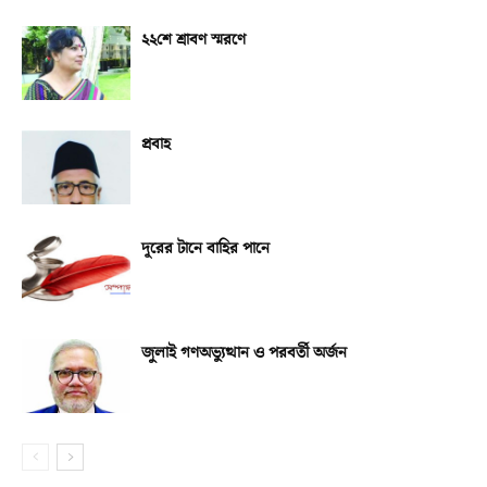
২২শে শ্রাবণ স্মরণে
প্রবাহ
দূরের টানে বাহির পানে
জুলাই গণঅভ্যুত্থান ও পরবর্তী অর্জন