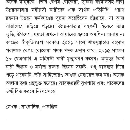
অনেক মানুষকে। তিনি বেগম রোকেয়া
,
সুফিয়া কামালসহ নারী
উন্নয়নযাত্রার মহীয়সী নারীদের এক সার্থক প্রতিনিধি। পরাণ
রহমান উন্নয়ন কর্মকাণ্ডের সূচনা করেছিলেন চট্টগ্রামে
,
যা আজ
সারাদেশে ছড়িয়ে পড়ছে। উন্নয়নযাত্রার সহকর্মী হিসেবে তার
স্মৃৃতি
,
উপদেশ
,
মমতা এখনো আমাদের হৃদয়ে অমলিন। অসামান্য
কাজের স্বীকৃতিস্বরূপ সরকার ২০২১ সালে শামসুন্নাহার রহমান
পরাণকে বেগম রোকেয়া পদক পদক প্রদান করে। ২০১৫ সালের
১৮ ফেব্রুয়ারি এ মহিয়সী নারী মৃত্যুবরণ করেন। আমৃত্যু তিনি
নারী উন্নয়ন ও মর্যাদা রক্ষায় ছিলেন সচেষ্ট। শুধু ঘাসফুল নিয়ে
পড়ে থাকেননি
,
তাঁর সাহিত্যেরও ভাণ্ডার নেহায়েত কম নয়। অনেক
অজানা তথ্য গ্রন্থভুক্ত হয়েছে। স্মারকগ্রন্থটি সুখপাঠ্য এবং পাঠকদের
উজ্জীবিত করবে নিঃসন্দেহে।
লেখক
:
সাংবাদিক
,
প্রাবন্ধিক