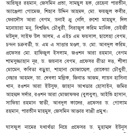
আরিফুর রহমান
,
জেসমিন প্রভা
,
সামছুল হক
,
রেহেনা পারভীন
,
অ্যাঞ্জেলা গোমেজ
,
শিহাব উদ্দিন আহমদ
,
মো
.
ফয়জুল কবীর
,
ফেরদৌস আরা বেগম
,
ডনাই প্রু নেলি
,
রুশো মাহমুদ
,
দিল
মনোয়ারা মনু
,
বিশ্বজিৎ চৌধুরী
,
সিরাজুল করিম মানিক
,
ডেইজী
মউদুদ
,
সাইফ উল আলম
,
এ এইচ এম ফয়সাল
,
ছালেহা বেগম
,
চন্দন চক্রবর্তী
,
ড
.
এম এ সাত্তার মণ্ডল
,
ড
.
মো
.
আবদুল করিম
,
প্রফেসর মো
.
হাফিজুল ইসলাম
,
জওশন আরা রহমান
,
বেগম
শামসুজ্জাহান নূর
,
ড
.
জয়নাব বেগম
,
প্রফেসর রীতা দত্ত
,
শীলা
মোমেন
,
কবিতা বড়ুয়া
,
শাহানা মোজাম্মেল
,
রোকেয়া চৌধুরী
,
নেছার আহমদ
,
ডা
.
দেবলা মল্লিক
,
জিনাত আজম
,
লায়ন হাসিনা
খান
,
রওশন আরা ইউসুফ
,
জাহান আখতার হোসাইন
,
জমির
আহম্মদ সর্দার
,
রওশন আরা মোজাফফর
(
বুলবুল
),
আইভি হাসান
,
সাফিয়া রহমান স্বাতী
,
আবদুল কাদের
,
প্রফেসর ড
.
গোলাম
রহমান
,
পারভীন মাহমুদ
,
জেসমিন আক্তার বাপ্পী প্রমুখ।
ঘাসফুল নামের যথার্থতা নিয়ে প্রফেসর ড
.
মুহাম্মদ ইউনূস