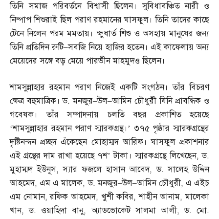
তিনি সমাজ পরিবর্তনে বিশ্বাসী ছিলেন। সুবিধাবঞ্চিত নারী ও
নিষ্পাপ শিশুরাই ছিল পরাণ রহমানের ঘাসফুল। তিনি তাদের কাছে
টেনে নিলেন পরম মমতায়। ক্ষুধার্ত শিশু ও অসহায় মানুষের জন্য
তিনি প্রতিদিন রুটি
–
সবজি নিয়ে হাজির হতেন। এই কাফেলায় অন্য
মেয়েদের সঙ্গে বড় মেয়ে পারভীন মাহমুদও ছিলেন।
শামসুন্নাহার রহমান পরাণ নিজেই একটি সংগঠন। তাঁর বিচরণ
ক্ষেত্র বহুমাত্রিক। ড
.
মনজুর
–
উল
–
আমিন চৌধুরী যিনি প্রাবন্ধিক ও
গবেষক। তাঁর সম্পাদনায় চলতি বছর প্রকাশিত হয়েছে
‘শামসুন্নাহার রহমান পরাণ স্মারকগ্রন্থ।’ ৩৭৫ পৃষ্ঠার স্মারকগ্রন্থের
দৃষ্টিনন্দন প্রচ্ছদ এঁকেছেন মোহাম্মদ আরিফ। ঘাসফুল প্রকাশনার
এই গ্রন্থের দাম রাখা হয়েছে ৭শ’ টাকা। স্মারকগ্রন্থে লিখেছেন
,
ড
.
মুহাম্মদ ইউনূস
,
স্যার ফজলে হাসান আবেদ
,
ড
.
সালেহ উদ্দিন
আহমেদ
,
এম এ মালেক
,
ড
.
মনজুর
–
উল
–
আমিন চৌধুরী
,
এ এইচ
এম নোমান
,
রফিক আহমেদ
,
খুশী কবির
,
শাহীন আনাম
,
মালেকা
খান
,
ড
.
ওয়াহিদা বানু
,
অ্যাডভোকেট সালমা আলী
,
ড
.
মো
.