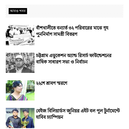
আরও খবর
বাঁশখালীতে বন্যার্ত ৩২ পরিবারের মাঝে গৃহ
পুননির্মাণ সামগ্রী বিতরণ
চট্টগ্রাম এডুকেশন অ্যান্ড রিসার্চ ফাউন্ডেশনের
বার্ষিক সাধারণ সভা ও নির্বাচন
২২শে শ্রাবণ স্মরণে
বেইজ বিলিয়ার্ডস জুনিয়র এইট বল পুল টুর্নামেন্টে
হাবিব চ্যাম্পিয়ন