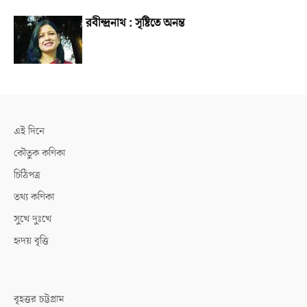
রবীন্দ্রনাথ : সৃষ্টিতে অনন্ত
এই দিনে
কৌতুক কণিকা
চিঠিপত্র
তথ্য কণিকা
সুখে দুঃখে
হৃদয় বৃত্তি
বৃহত্তর চট্টগ্রাম