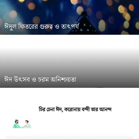
ঈদুল ফিতরের গুরুত্ব ও তাৎপর্য
ঈদ উৎসব ও চরম অনিশ্চয়তা
চির চেনা ঈদ, করোনায় বন্দী তার আনন্দ