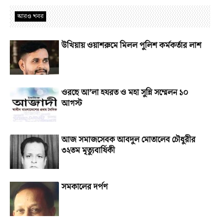
আরও খবর
উখিয়ায় ওয়াশরুমে মিলল পুলিশ কর্মকর্তার লাশ
ওরছে আ’লা হযরত ও মহা সুন্নি সম্মেলন ১০
আগস্ট
আজ সমাজসেবক আবদুল মোতালেব চৌধুরীর
৩২তম মৃত্যুবার্ষিকী
সমকালের দর্পণ