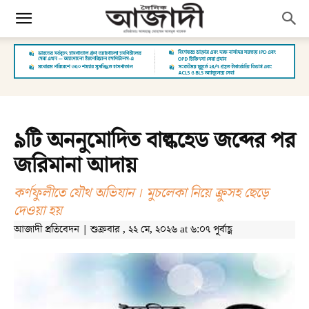
৯টি অননুমোদিত বাল্কহেড জব্দের পর
জরিমানা আদায়
কর্ণফুলীতে যৌথ অভিযান । মুচলেকা নিয়ে ক্রুসহ ছেড়ে
দেওয়া হয়
আজাদী প্রতিবেদন | শুক্রবার , ২২ মে, ২০২৬ at ৬:০৭ পূর্বাহ্ণ