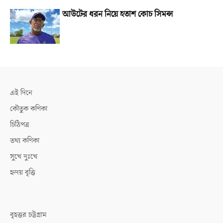
আউটের ধরন নিয়ে হতাশ কোচ সিমন্স
এই দিনে
কৌতুক কণিকা
চিঠিপত্র
তথ্য কণিকা
সুখে দুঃখে
হৃদয় বৃত্তি
বৃহত্তর চট্টগ্রাম