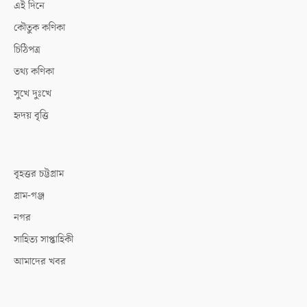
এই দিনে
কৌতুক কণিকা
চিঠিপত্র
তথ্য কণিকা
সুখে দুঃখে
হৃদয় বৃত্তি
বৃহত্তর চট্টগ্রাম
গ্রাম-গঞ্জ
নগর
সাহিত্য সাপ্তাহিকী
আমাদের খবর