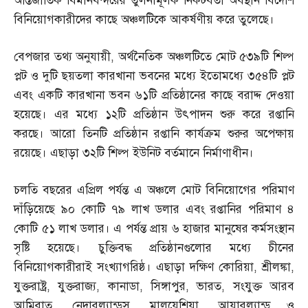
আন্তর্জাতিক বিমানবন্দরের তুলনামূলক নিকটবর্তী অবস্থান বিদেশি
বিনিয়োগকারীদের কাছে অঞ্চলটিকে আকর্ষণীয় করে তুলেছে।
বেপজার তথ্য অনুযায়ী
,
অর্থনৈতিক অঞ্চলটিতে মোট ৫৩৯টি শিল্প
প্লট ও দুটি ছয়তলা কারখানা ভবনের মধ্যে ইতোমধ্যে ৩৫৪টি প্লট
এবং একটি কারখানা ভবন ৬১টি প্রতিষ্ঠানের কাছে বরাদ্দ দেওয়া
হয়েছে। এর মধ্যে ১২টি প্রতিষ্ঠান উৎপাদন শুরু করে রপ্তানি
করছে। আরো তিনটি প্রতিষ্ঠান রপ্তানি কার্যক্রম শুরুর অপেক্ষায়
রয়েছে। এছাড়া ৩২টি শিল্প ইউনিট বর্তমানে নির্মাণাধীন।
চলতি বছরের এপ্রিল পর্যন্ত এ অঞ্চলে মোট বিনিয়োগের পরিমাণ
দাঁড়িয়েছে ৯০ কোটি ৭৯ লাখ ডলার এবং রপ্তানির পরিমাণ ৪
কোটি ৫১ লাখ ডলার। এ পর্যন্ত প্রায় ৬ হাজার মানুষের কর্মসংস্থান
সৃষ্টি হয়েছে। চুক্তিবদ্ধ প্রতিষ্ঠানগুলোর মধ্যে চীনের
বিনিয়োগকারীরাই সংখ্যাগরিষ্ঠ। এছাড়া দক্ষিণ কোরিয়া
,
শ্রীলঙ্কা
,
যুক্তরাষ্ট্র
,
যুক্তরাজ্য
,
কানাডা
,
সিঙ্গাপুর
,
ভারত
,
সংযুক্ত আরব
আমিরাত
,
নেদারল্যান্ডস
,
মালয়েশিয়া
,
আয়ারল্যান্ড ও