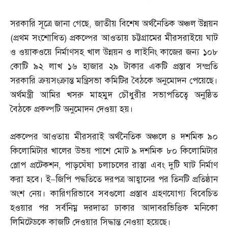
সরকারি সূত্রে জানা গেছে
,
জাতীয় বিশেষ অর্থনৈতিক অঞ্চল উন্নয়ন
(
প্রথম সংশোধিত
)
প্রকল্পের আওতায় চট্টগ্রামের মীরসরাইয়ে ঘাট
ও ওয়াকওয়ে নির্মাণসহ খাল উন্নয়ন ও লাইনিং কাজের জন্য ১০৮
কোটি ৯২ লাখ ১৬ হাজার ২৯ টাকার একটি প্রস্তাব সম্প্রতি
সরকারি ক্রয়সংক্রান্ত মন্ত্রিসভা কমিটির বৈঠকে অনুমোদন পেয়েছে।
অর্থমন্ত্রী আমির খসরু মাহমুদ চৌধুরীর সভাপতিত্বে অনুষ্ঠিত
বৈঠকে প্রকল্পটি অনুমোদন দেওয়া হয়।
প্রকল্পের আওতায় মীরসরাই অর্থনৈতিক অঞ্চলে ৪ দশমিক ৯০
কিলোমিটার খালের উভয় পাশে মোট ৯ দশমিক ৮০ কিলোমিটার
স্লোপ প্রটেকশন
,
পাড়ঘেঁষা চলাচলের রাস্তা এবং দুটি ঘাট নির্মাণ
করা হবে। ই
–
জিপি পদ্ধতিতে দরপত্র আহ্বানের পর তিনটি প্রতিষ্ঠান
অংশ নেয়। কারিগরিভাবে সবগুলো প্রস্তাব গ্রহণযোগ্য বিবেচিত
হওয়ার পর সর্বনিম্ন দরদাতা ঢাকার আদাবরভিত্তিক মনিকো
লিমিটেডকে কাজটি দেওয়ার সিদ্ধান্ত নেওয়া হয়েছে।