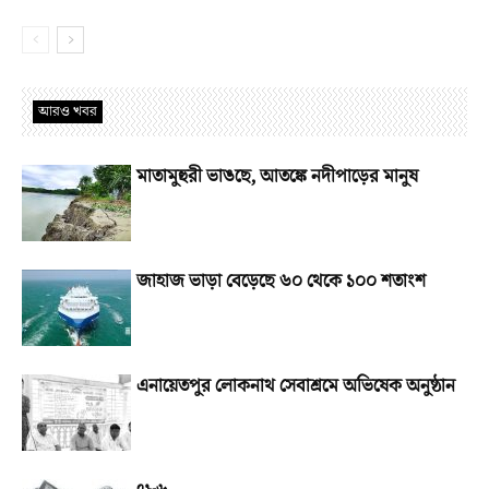
আরও খবর
মাতামুহুরী ভাঙছে, আতঙ্কে নদীপাড়ের মানুষ
জাহাজ ভাড়া বেড়েছে ৬০ থেকে ১০০ শতাংশ
এনায়েতপুর লোকনাথ সেবাশ্রমে অভিষেক অনুষ্ঠান