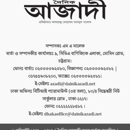
সম্পাদকঃ
এম এ মালেক
বার্তা ও সম্পাদকীয় কার্যালয়ঃ
৯, সিডিএ বাণিজ্যিক এলাকা, মোমিন রোড,
চট্টগ্রাম।
ফোনঃ বার্তাঃ
০২৩৩৩৩৬২৩৮০, বিজ্ঞাপনঃ ০২৩৩৩৩৬২৩৮২ |
০১৭৫৫৬০৮২০০, ফ্যাক্সঃ ০২৩৩৩৩৬২৩৮১।
ই-মেইলঃ
azadi@dainikazadi.net
ঢাকা অফিসঃ
বিটিআই প্যারামাউন্ট (৩য় তলা), ৮০/৪ সিদ্ধেশ্বরী নিউ
সার্কুলার রোড , ঢাকা-১২১৭।
ফোনঃ
০২২২২২২৮৫৮২ ।
ই-মেইলঃ
dhakaoffice@dainikazadi.net