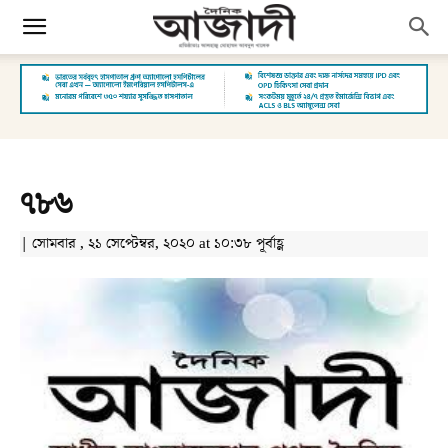
৭৮৬
| সোমবার , ২১ সেপ্টেম্বর, ২০২০ at ১০:৩৮ পূর্বাহ্ণ