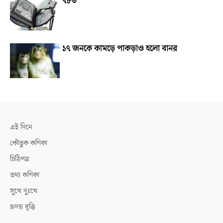
৭৮৬
১৭ জনকে কামড়ে পাকড়াও হলো বানর
এই দিনে
কৌতুক কণিকা
চিঠিপত্র
তথ্য কণিকা
সুখে দুঃখে
হৃদয় বৃত্তি