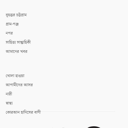
বৃহত্তর চট্টগ্রাম
গ্রাম-গঞ্জ
নগর
সাহিত্য সাপ্তাহিকী
আমাদের খবর
খোলা হাওয়া
আগামীদের আসর
নারী
স্বাস্থ্য
কোরআন হাদিসের বাণী