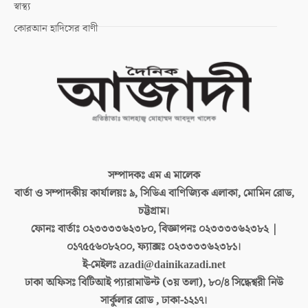
স্বাস্থ্য
কোরআন হাদিসের বাণী
সম্পাদকঃ
এম এ মালেক
বার্তা ও সম্পাদকীয় কার্যালয়ঃ
৯, সিডিএ বাণিজ্যিক এলাকা, মোমিন রোড,
চট্টগ্রাম।
ফোনঃ বার্তাঃ
০২৩৩৩৩৬২৩৮০, বিজ্ঞাপনঃ ০২৩৩৩৩৬২৩৮২ |
০১৭৫৫৬০৮২০০, ফ্যাক্সঃ ০২৩৩৩৩৬২৩৮১।
ই-মেইলঃ
azadi@dainikazadi.net
ঢাকা অফিসঃ
বিটিআই প্যারামাউন্ট (৩য় তলা), ৮০/৪ সিদ্ধেশ্বরী নিউ
সার্কুলার রোড , ঢাকা-১২১৭।