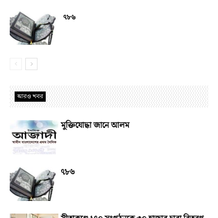
৭৮৬
আরও খবর
মুক্তিযোদ্ধা জানে আলম
৭৮৬