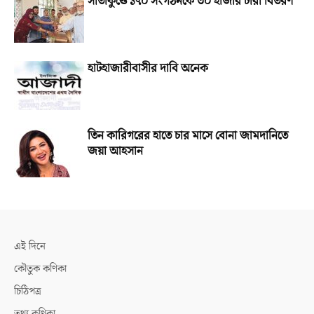
সীতাকুণ্ডে ১৭০ সংগঠনকে ৩০ হাজার চারা বিতরণ
হাটহাজারীবাসীর দাবি অনেক
তিন কারিগরের হাতে চার মাসে বোনা জামদানিতে
জয়া আহসান
এই দিনে
কৌতুক কণিকা
চিঠিপত্র
তথ্য কণিকা