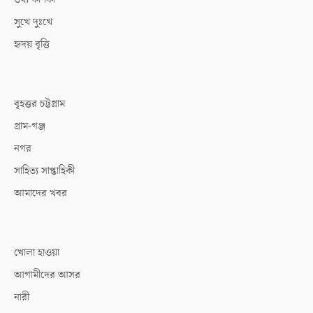
সুখে দুঃখে
হৃদয় বৃত্তি
বৃহত্তর চট্টগ্রাম
গ্রাম-গঞ্জ
নগর
সাহিত্য সাপ্তাহিকী
আমাদের খবর
খোলা হাওয়া
আগামীদের আসর
নারী