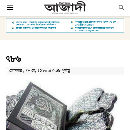
৭৮৬
| সোমবার , ১৮ মে, ২০২৬ at ৫:৫৮ পূর্বাহ্ণ