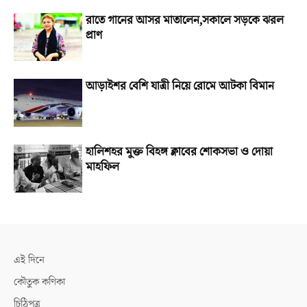
রাতে গানের আসর মাতালেন,সকালে সড়কে ঝরল
প্রাণ
আড়াইশর বেশি যাত্রী নিয়ে রোমে আটকা বিমান
হালিশহর মুক্ত বিহঙ্গ ক্লাবের শোকসভা ও দোয়া
মাহফিল
এই দিনে
কৌতুক কণিকা
চিঠিপত্র