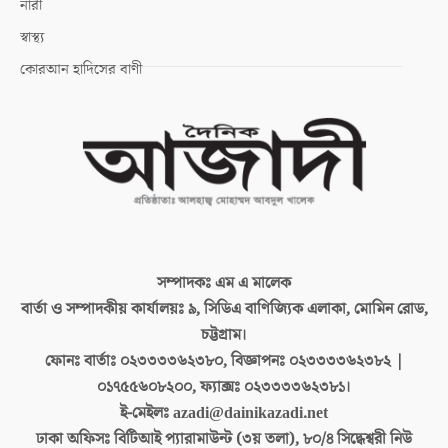
নারী
স্বাস্থ্য
কোরআন হাদিসের বাণী
সম্পাদকঃ
এম এ মালেক
বার্তা ও সম্পাদকীয় কার্যালয়ঃ
৯, সিডিএ বাণিজ্যিক এলাকা, মোমিন রোড,
চট্টগ্রাম।
ফোনঃ বার্তাঃ
০২৩৩৩৩৬২৩৮০, বিজ্ঞাপনঃ ০২৩৩৩৩৬২৩৮২ |
০১৭৫৫৬০৮২০০, ফ্যাক্সঃ ০২৩৩৩৩৬২৩৮১।
ই-মেইলঃ
azadi@dainikazadi.net
ঢাকা অফিসঃ
বিটিআই প্যারামাউন্ট (৩য় তলা), ৮০/৪ সিদ্ধেশ্বরী নিউ