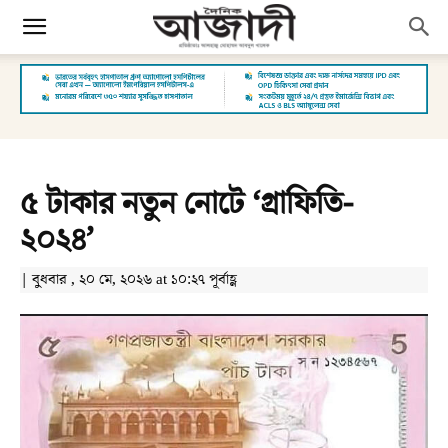
৫ টাকার নতুন নোটে ‘গ্রাফিতি-
২০২৪’
| বুধবার , ২০ মে, ২০২৬ at ১০:২৭ পূর্বাহ্ণ