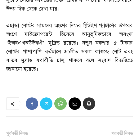
সুতাটি নোটের কাগজের ভিতর প্রবিষ্ট যা আলোর বিপরীতে ধরলে
উভয় দিক থেকে দেখা যায়।
এছাড়া নোটের সামনের অংশের নিচের গ্লিউইশ প্যাটার্নের উপরের
অংশে মাইক্রোপয়েন্ট হিসেবে আনুভূমিকভাবে অসংখ্য
‘ইঅঘএখঅউঊঝঐ’ মুদ্রিত রয়েছে। নতুন নকশার ৫ টাকার
নোটের পাশাপাশি বর্তমানে প্রচলিত সকল কাগুজে নোট এবং
ধাতব মুদ্রাও যথারীতি চালু থাকবে বলে সংবাদ বিজ্ঞপ্তিতে
জানানো হয়েছে।
পূর্ববর্তী নিবন্ধ
পরবর্তী নিবন্ধ