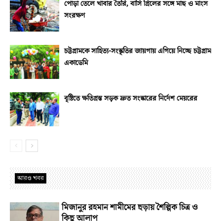
পোড়া তেলে খাবার তৈরি, বাসি গ্রিলের সঙ্গে মাছ ও মাংস
সংরক্ষণ
চট্টগ্রামকে সাহিত্য-সংস্কৃতির জায়গায় এগিয়ে নিচ্ছে চট্টগ্রাম
একাডেমি
বৃষ্টিতে ক্ষতিগ্রস্ত সড়ক দ্রুত সংস্কারের নির্দেশ মেয়রের
আরও খবর
মিজানুর রহমান শামীমের ছড়ায় শৈল্পিক চিত্র ও
কিছু আলাপ