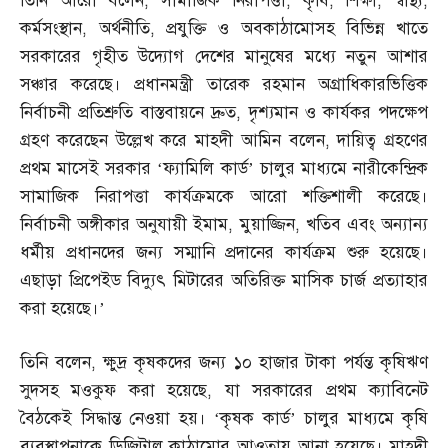
তিনি আরো বলেন
,
সামাজিক নিরাপত্তা
,
কৃষি
,
শিক্ষা
,
স্বাস্থ্য
,
কর্মসংস্থান
,
অর্থনীতি
,
প্রযুক্তি ও অবকাঠামোসহ বিভিন্ন খাতে
সরকারের গৃহীত উদ্যোগ দেশের মানুষের মধ্যে নতুন আশার
সঞ্চার করেছে। প্রধানমন্ত্রী তারেক রহমান অগ্রাধিকারভিত্তিক
নির্বাচনী প্রতিশ্রুতি বাস্তবায়নে দ্রুত
,
দৃশ্যমান ও কার্যকর পদক্ষেপ
গ্রহণ করেছেন উল্লেখ করে মাহদী আমিন বলেন
,
দায়িত্ব গ্রহণের
প্রথম মাসেই সরকার ‘ফ্যামিলি কার্ড’ চালুর মাধ্যমে নারীকেন্দ্রিক
সামাজিক নিরাপত্তা কার্যক্রমকে আরো শক্তিশালী করেছে।
নির্বাচনী অঙ্গীকার অনুযায়ী ইমাম
,
মুয়াজ্জিন
,
খতিব এবং অন্যান্য
ধর্মীয় প্রধানদের জন্য সম্মানি প্রদানের কার্যক্রম শুরু হয়েছে।
এছাড়া প্রিপেইড বিদ্যুৎ মিটারের অতিরিক্ত মাসিক চার্জ প্রত্যাহার
করা হয়েছে।’
তিনি বলেন
,
ক্ষুদ্র কৃষকদের জন্য ১০ হাজার টাকা পর্যন্ত কৃষিঋণ
সুদসহ মওকুফ করা হয়েছে
,
যা সরকারের প্রথম ক্যাবিনেট
বৈঠকেই সিদ্ধান্ত নেওয়া হয়। ‘কৃষক কার্ড’ চালুর মাধ্যমে কৃষি
ব্যবস্থাপনাকে ডিজিটাল কাঠামোর আওতায় আনা হয়েছে। মাহদী