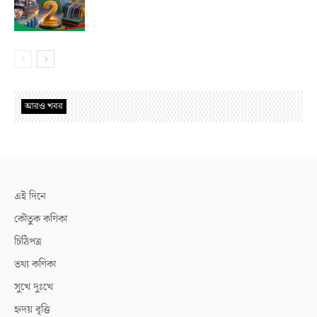
আরও খবর
এই দিনে
কৌতুক কণিকা
চিঠিপত্র
তথ্য কণিকা
সুখে দুঃখে
হৃদয় বৃত্তি