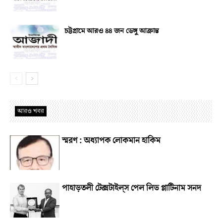
চট্টগ্রামে আরও ৪৪ জন ডেঙ্গু আক্রান্ত
আরও খবর
স্মরণ : অধ্যাপক লোকমান হাকিম
পাহাড়তলী টেক্সটাইল্‌স পেল লিড প্লাটিনাম সনদ