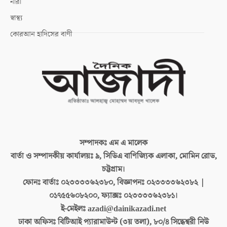
নারী
স্বাস্থ্য
কোরআন হাদিসের বাণী
সম্পাদকঃ
এম এ মালেক
বার্তা ও সম্পাদকীয় কার্যালয়ঃ
৯, সিডিএ বাণিজ্যিক এলাকা, মোমিন রোড,
চট্টগ্রাম।
ফোনঃ বার্তাঃ
০২৩৩৩৩৬২৩৮০, বিজ্ঞাপনঃ ০২৩৩৩৩৬২৩৮২ |
০১৭৫৫৬০৮২০০, ফ্যাক্সঃ ০২৩৩৩৩৬২৩৮১।
ই-মেইলঃ
azadi@dainikazadi.net
ঢাকা অফিসঃ
বিটিআই প্যারামাউন্ট (৩য় তলা), ৮০/৪ সিদ্ধেশ্বরী নিউ