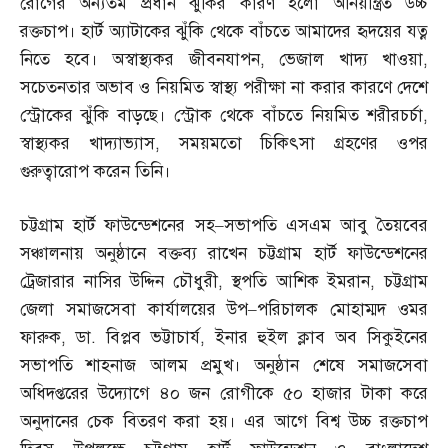
রোগের অন্যতম প্রধান ঝুঁকির কারণ হলো অনিয়ন্ত্রিত উচ্চ
রক্তচাপ। হার্ট অ্যাটাকের ঝুঁকি থেকে বাঁচতে আমাদের হৃদয়ের যত্ন
নিতে হবে। অস্বাস্থ্যকর জীবনযাপন
,
ভেজাল খাদ্য খাওয়া
,
সচেতনতার অভাব ও নিয়মিত স্বাস্থ্য পরীক্ষা না করার কারণে দেশে
স্ট্রোকের ঝুঁকি বাড়ছে। স্ট্রোক থেকে বাঁচতে নিয়মিত শরীরচর্চা
,
স্বাস্থ্যকর খাদ্যাভ্যাস
,
সময়মতো চিকিৎসা গ্রহণের ওপর
গুরুত্বারোপ করেন তিনি।
চট্টগ্রাম হার্ট ফাউন্ডেশনের সহ
–
সভাপতি এসএম আবু তৈয়বের
সঞ্চালনায় অনুষ্ঠানে বক্তব্য রাখেন চট্টগ্রাম হার্ট ফাউন্ডেশনের
ট্রেজারার নাসির উদ্দিন চৌধুরী
,
স্থপতি আশিক ইমরান
,
চট্টগ্রাম
জেলা সমাজসেবা কার্যালয়ের উপ
–
পরিচালক মোহাম্মদ ওমর
ফারুক
,
ডা
.
বিপ্লব ভট্টাচার্য
,
ইনার হুইল ক্লাব অব সিকুইনের
সভাপতি শাহনাজ আলম প্রমুখ। অনুষ্ঠান শেষে সমাজসেবা
অধিদপ্তরের উদ্যোগে ৪০ জন রোগীকে ৫০ হাজার টাকা করে
অনুদানের চেক বিতরণ করা হয়। এর আগে বিশ্ব উচ্চ রক্তচাপ