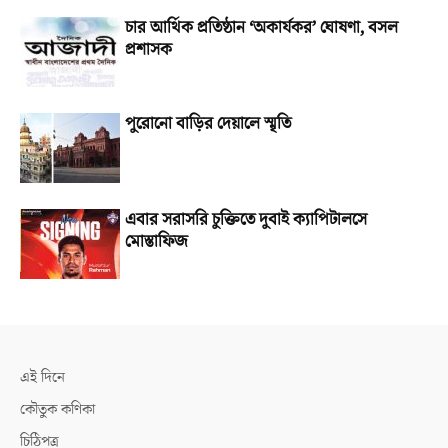
চার আর্থিক প্রতিষ্ঠান ‘অকার্যকর’ ঘোষণা, বসল
প্রশাসক
পুরোনো বাড়ির দেয়ালে স্মৃতি
এবার সরাসরি চুক্তিতে দুবাই ক্যাপিটালসে
মোস্তাফিজ
এই দিনে
কৌতুক কণিকা
চিঠিপত্র