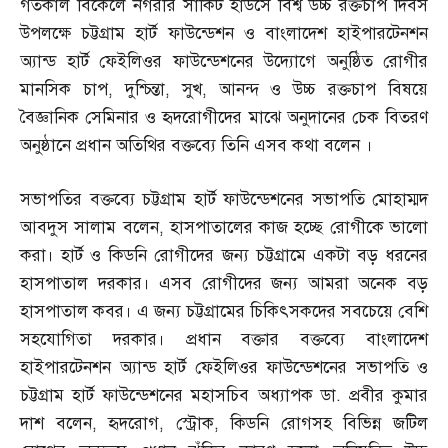
গতকাল বিকেলে নগরীর সার্কিট হাউসে বিশ্ব উচ্চ রক্তচাপ দিবস
উপলক্ষে চট্টগ্রাম হার্ট ফাউন্ডেশন ও বাংলাদেশ হাইপারটেনশন
অ্যান্ড হার্ট ফেইলিওর ফাউন্ডেশনের উদ্যোগে অনুষ্ঠিত রোগীর
মানসিক চাপ
,
দুশ্চিন্তা
,
সুখ
,
আনন্দ ও উচ্চ রক্তচাপ বিষয়ে
বৈজ্ঞানিক সেমিনার ও হৃদরোগীদের মাঝে অনুদানের চেক বিতরণ
অনুষ্ঠানে প্রধান অতিথির বক্তব্যে তিনি এসব কথা বলেন ।
সভাপতির বক্তব্যে চট্টগ্রাম হার্ট ফাউন্ডেশনের সভাপতি মোহাম্মদ
আবদুস সালাম বলেন
,
হাসপাতালের কাজ হচ্ছে রোগীকে ভালো
করা। হার্ট ও কিডনি রোগীদের জন্য চট্টগ্রামে একটা বড় ধরনের
হাসপাতাল দরকার। এসব রোগীদের জন্য আমরা অনেক বড়
হাসপাতাল কবর। এ জন্য চট্টগ্রামের চিকিৎসকদের সবচেয়ে বেশি
সহযোগিতা দরকার। প্রধান বক্তার বক্তব্যে বাংলাদেশ
হাইপারটেনশন অ্যান্ড হার্ট ফেইলিওর ফাউন্ডেশনের সভাপতি ও
চট্টগ্রাম হার্ট ফাউন্ডেশনের মহাসচিব অধ্যাপক ডা
.
প্রবীর কুমার
দাশ বলেন
,
হৃদরোগ
,
স্ট্রোক
,
কিডনি রোগসহ বিভিন্ন জটিল