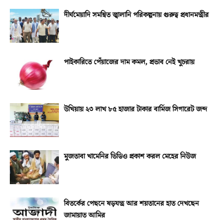
দীর্ঘমেয়াদি সমন্বিত জ্বালানি পরিকল্পনায় গুরুত্ব প্রধানমন্ত্রীর
পাইকারিতে পেঁয়াজের দাম কমল, প্রভাব নেই খুচরায়
উখিয়ায় ২৩ লাখ ৮৫ হাজার টাকার বার্মিজ সিগারেট জব্দ
মুজতাবা খামেনির ভিডিও প্রকাশ করল মেহের নিউজ
বিতর্কের পেছনে ষড়যন্ত্র আর শয়তানের হাত দেখছেন
জামায়াত আমির