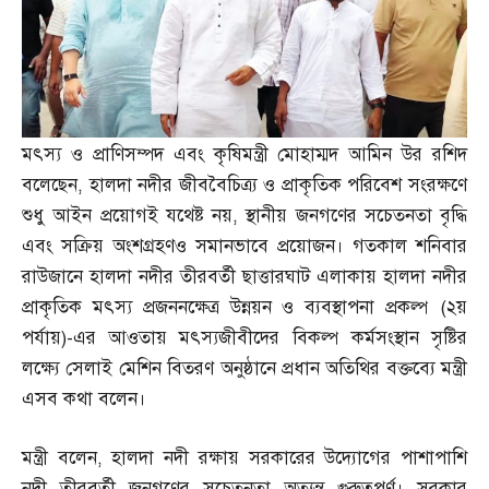
মৎস্য ও প্রাণিসম্পদ এবং কৃষিমন্ত্রী মোহাম্মদ আমিন উর রশিদ
বলেছেন
,
হালদা নদীর জীববৈচিত্র্য ও প্রাকৃতিক পরিবেশ সংরক্ষণে
শুধু আইন প্রয়োগই যথেষ্ট নয়
,
স্থানীয় জনগণের সচেতনতা বৃদ্ধি
এবং সক্রিয় অংশগ্রহণও সমানভাবে প্রয়োজন। গতকাল শনিবার
রাউজানে হালদা নদীর তীরবর্তী ছাত্তারঘাট এলাকায় হালদা নদীর
প্রাকৃতিক মৎস্য প্রজননক্ষেত্র উন্নয়ন ও ব্যবস্থাপনা প্রকল্প
(
২য়
পর্যায়
)-
এর আওতায় মৎস্যজীবীদের বিকল্প কর্মসংস্থান সৃষ্টির
লক্ষ্যে সেলাই মেশিন বিতরণ অনুষ্ঠানে প্রধান অতিথির বক্তব্যে মন্ত্রী
এসব কথা বলেন।
মন্ত্রী বলেন
,
হালদা নদী রক্ষায় সরকারের উদ্যোগের পাশাপাশি
নদী তীরবর্তী জনগণের সচেতনতা অত্যন্ত গুরুত্বপূর্ণ। সরকার