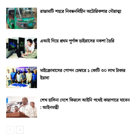
রাঙামাটি শহরে নিবন্ধনবিহীন অটোরিকশার দৌরাত্ম্য
এআই দিয়ে প্রথম পূর্ণাঙ্গ ভাইরাসের নকশা তৈরি
মাইক্রোবাসের গোপন চেম্বারে ১ কোটি ৩০ লাখ টাকার
ইয়াবা
শেখ হাসিনা দেশে ফিরলে আইনি পথেই কারাগারে যাবেন
: আইনমন্ত্রী