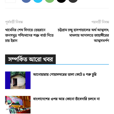
পূর্ববর্তী নিবন্ধ
পরবর্তী নিবন্ধ
খামেনির শেষ বিদায়ে তেহরানে
চট্টগ্রাম চক্ষু হাসপাতালের অর্থ আত্মসাৎ
জনসমুদ্র পশ্চিমাদের শক্ত বার্তা দিতে
মামলায় আদালতে জাহাঙ্গীরের
চায় ইরান
আত্মসমর্পণ
সম্পর্কিত আরো খবর
আনোয়ারায় গোয়ালঘরের তালা কেটে ৪ গরু চুরি
বাংলাদেশের ওপর আর কোনো তাঁবেদারি চলবে না