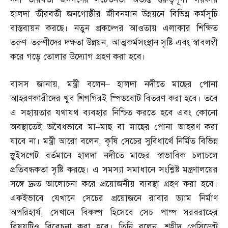
হালদা তীরবর্তী জনগোষ্ঠীর জীবনমান উন্নয়নে বিভিন্ন কর্মসূচি
বাস্তবায়ন করছে। নতুন প্রকল্পের আওতায় এলাকার শিক্ষিত
তরুণ
–
তরুণীদের দক্ষতা উন্নয়ন
,
আত্মকর্মসংস্থান সৃষ্টি এবং স্বাবলম্বী
করে গড়ে তোলার উদ্যোগ গ্রহণ করা হবে।
বাসস জানায়
,
মন্ত্রী বলেন
–
হালদা নদীতে মাছের পোনা
আহরণকারীদের খুব শিগগিরই স্পিডবোট বিতরণ করা হবে। তবে
এ সহায়তার যথাযথ ব্যবহার নিশ্চিত করতে হবে এবং কোনো
অবস্থাতেই অবৈধভাবে মা
–
মাছ বা মাছের পোনা আহরণ করা
যাবে না। মন্ত্রী আরো বলেন
,
কৃষি সেচের সুবিধার্থে নির্মিত বিভিন্ন
স্লুইসগেট বর্তমানে হালদা নদীতে মাছের স্বাভাবিক চলাচলে
প্রতিবন্ধকতা সৃষ্টি করছে। এ সমস্যা সমাধানে সংশ্লিষ্ট মন্ত্রণালয়ের
সঙ্গে দ্রুত আলোচনা করে প্রয়োজনীয় ব্যবস্থা গ্রহণ করা হবে।
একইভাবে যেখানে সেচের প্রয়োজনে রাবার ড্যাম নির্মাণ
অপরিহার্য
,
সেখানে বিকল্প হিসেবে সেচ পাম্প সরবরাহের
বিষয়টিও বিবেচনা করা হবে। তিনি বলেন
,
শহীদ প্রেসিডেন্ট