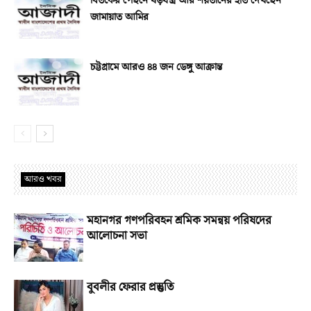
বিতর্কের পেছনে ষড়যন্ত্র আর শয়তানের হাত দেখছেন
জামায়াত আমির
চট্টগ্রামে আরও ৪৪ জন ডেঙ্গু আক্রান্ত
আরও খবর
মহানগর গণপরিবহন শ্রমিক সমন্বয় পরিষদের
আলোচনা সভা
বুবলীর ফেরার প্রস্তুতি