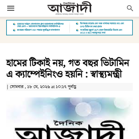
হামের টিকাই নয়, গত বছর ভিটামিন
এ ক্যাম্পেইনিংও হয়নি : স্বাস্থ্যমন্ত্রী
| সোমবার , ১৮ মে, ২০২৬ at ১০:১৭ পূর্বাহ্ণ