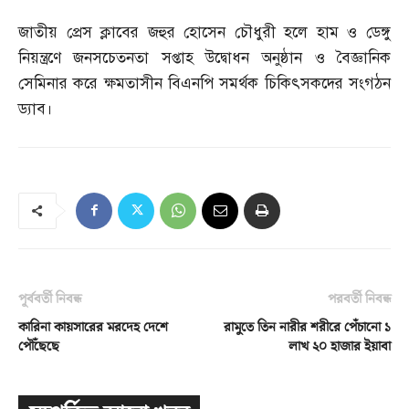
জাতীয় প্রেস ক্লাবের জহুর হোসেন চৌধুরী হলে হাম ও ডেঙ্গু
নিয়ন্ত্রণে জনসচেতনতা সপ্তাহ উদ্বোধন অনুষ্ঠান ও বৈজ্ঞানিক
সেমিনার করে ক্ষমতাসীন বিএনপি সমর্থক চিকিৎসকদের সংগঠন
ড্যাব।
পূর্ববর্তী নিবন্ধ
পরবর্তী নিবন্ধ
কারিনা কায়সারের মরদেহ দেশে
রামুতে তিন নারীর শরীরে পেঁচানো ১
পৌঁছেছে
লাখ ২০ হাজার ইয়াবা