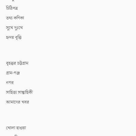
চিঠিপত্র
তথ্য কণিকা
সুখে দুঃখে
হৃদয় বৃত্তি
বৃহত্তর চট্টগ্রাম
গ্রাম-গঞ্জ
নগর
সাহিত্য সাপ্তাহিকী
আমাদের খবর
খোলা হাওয়া