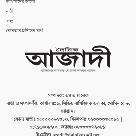
আগামীদের আসর
নারী
স্বাস্থ্য
কোরআন হাদিসের বাণী
সম্পাদকঃ
এম এ মালেক
বার্তা ও সম্পাদকীয় কার্যালয়ঃ
৯, সিডিএ বাণিজ্যিক এলাকা, মোমিন রোড,
চট্টগ্রাম।
ফোনঃ বার্তাঃ
০২৩৩৩৩৬২৩৮০, বিজ্ঞাপনঃ ০২৩৩৩৩৬২৩৮২ |
০১৭৫৫৬০৮২০০, ফ্যাক্সঃ ০২৩৩৩৩৬২৩৮১।
ই-মেইলঃ
azadi@dainikazadi.net