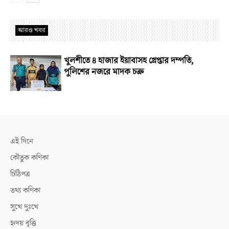
আরও খবর
খুলশীতে ৪ হাজার ইয়াবাসহ গ্রেপ্তার দম্পতি,
পুলিশের নজরে মাদক চক্র
এই দিনে
কৌতুক কণিকা
চিঠিপত্র
তথ্য কণিকা
সুখে দুঃখে
হৃদয় বৃত্তি