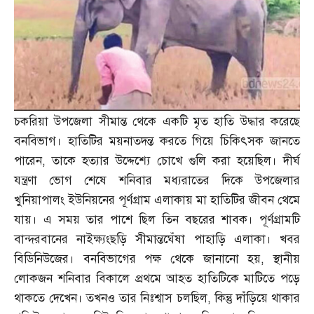
চকরিয়া উপজেলা সীমান্ত থেকে একটি মৃত হাতি উদ্ধার করেছে
বনবিভাগ। হাতিটির ময়নাতদন্ত করতে গিয়ে চিকিৎসক জানতে
পারেন
,
তাকে হত্যার উদ্দেশ্যে চোখে গুলি করা হয়েছিল। দীর্ঘ
যন্ত্রণা ভোগ শেষে শনিবার মধ্যরাতের দিকে উপজেলার
খুনিয়াপালং ইউনিয়নের পূর্ণগ্রাম এলাকায় মা হাতিটির জীবন থেমে
যায়। এ সময় তার পাশে ছিল তিন বছরের শাবক। পূর্ণগ্রামটি
বান্দরবানের নাইক্ষ্যংছড়ি সীমান্তঘেঁষা পাহাড়ি এলাকা। খবর
বিডিনিউজের। বনবিভাগের পক্ষ থেকে জানানো হয়
,
স্থানীয়
লোকজন শনিবার বিকালে প্রথমে আহত হাতিটিকে মাটিতে পড়ে
থাকতে দেখেন। তখনও তার নিঃশ্বাস চলছিল
,
কিন্তু দাঁড়িয়ে থাকার