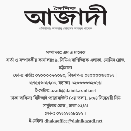
সম্পাদকঃ
এম এ মালেক
বার্তা ও সম্পাদকীয় কার্যালয়ঃ
৯, সিডিএ বাণিজ্যিক এলাকা, মোমিন রোড,
চট্টগ্রাম।
ফোনঃ বার্তাঃ
০২৩৩৩৩৬২৩৮০, বিজ্ঞাপনঃ ০২৩৩৩৩৬২৩৮২ |
০১৭৫৫৬০৮২০০, ফ্যাক্সঃ ০২৩৩৩৩৬২৩৮১।
ই-মেইলঃ
azadi@dainikazadi.net
ঢাকা অফিসঃ
বিটিআই প্যারামাউন্ট (৩য় তলা), ৮০/৪ সিদ্ধেশ্বরী নিউ
সার্কুলার রোড , ঢাকা-১২১৭।
ফোনঃ
০২২২২২২৮৫৮২ ।
ই-মেইলঃ
dhakaoffice@dainikazadi.net