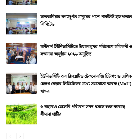
সাতকানিয়ার বন্যাদুর্গত মানুষের পাশে পার্কভিউ হাসপাতাল
লিমিটেড
সাউদার্ন ইউনিভার্সিটিতে উৎসবমুখর পরিবেশে সম্মিলনী ও
সম্মাননা অনুষ্ঠান ২০২৬ অনুষ্ঠিত
ইউনিভার্সিটি অব ক্রিয়েটিভ টেকনোলজি চিটাগং ও এপিক
হেলথ কেয়ার লিমিটেডের মধ্যে সমঝোতা স্মারক (MoU)
স্বাক্ষর
৬ বছরেও মেলেনি পরিবেশ সনদ ধসতে শুরু করেছে
সীমানা প্রাচীর