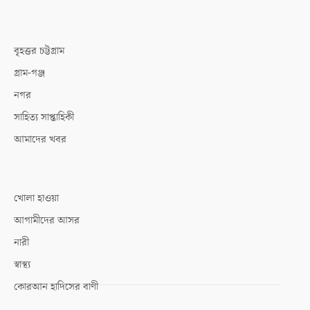
বৃহত্তর চট্টগ্রাম
গ্রাম-গঞ্জ
নগর
সাহিত্য সাপ্তাহিকী
আমাদের খবর
খোলা হাওয়া
আগামীদের আসর
নারী
স্বাস্থ্য
কোরআন হাদিসের বাণী