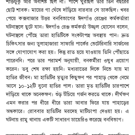
শক্তিটুকু আর অবশিষ্ট ছিল না। পাশে ঘুরছিল তার তিন বছরের
ছোট্ট শাবক। মায়ের গা ঘেঁষে দাঁড়িয়ে বারবার সে ডাকছিল। খবর
পেয়ে কক্সবাজার উত্তর বনবিভাগের ঈদগাঁও রেঞ্জের কর্মকর্তারা
ঘটনাস্থলে ছুটে যান। ঈদগাঁও রেঞ্জ কর্মকর্তা উজ্জ্বল হোসেন বলেন
,
ঘটনাস্থলে পৌঁছে তারা হাতিটিকে সংকটাপন্ন অবস্থায় পান। দ্রুত
চিকিৎসার জন্য ডুলাহাজারা সাফারি পার্কের ভেটেরিনারি সার্জনের
সঙ্গে যোগাযোগ করা হয়। কিন্তু রাত হয়ে যাওয়ায় তিনি পৌঁছাতে
পারেননি। পরে তার পরামর্শ অনুযায়ী
,
বনকর্মীরা ওষুধ প্রয়োগ
করেন। তবু শেষ রক্ষা হয়নি। মধ্যরাতের দিকে নিভে যায় মা
হাতির জীবন। মা হাতিটির মৃত্যুর কিছুক্ষণ পর পাহাড় থেকে নেমে
আসে ১০
–
১২টি বুনো হাতির পাল। তারা মৃত হাতিটির চারপাশে
দাঁড়িয়ে থাকে অনেকক্ষণ। শুঁড় উঁচিয়ে গর্জন করতে থাকে। দীর্ঘক্ষণ
এমন করার পর ধীরে ধীরে তারা আবার ফিরে যায় পাহাড়ের
অন্ধকারে। রোববার হাতিটির মরদেহ মাটিচাপা দেওয়া হয়। এ
ঘটনায় রামু থানায় একটি সাধারণ ডায়েরিও করেছে বনবিভাগ।